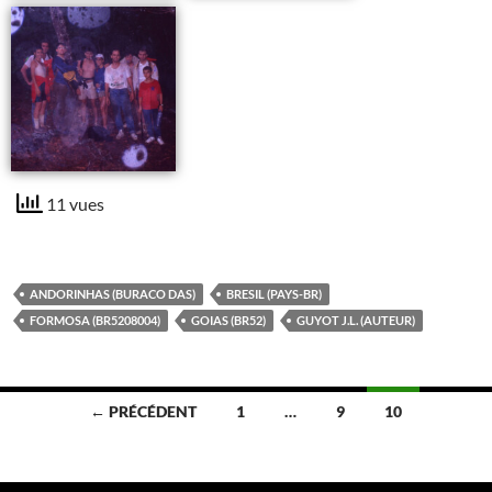
11 vues
ANDORINHAS (BURACO DAS)
BRESIL (PAYS-BR)
FORMOSA (BR5208004)
GOIAS (BR52)
GUYOT J.L. (AUTEUR)
Navigation
← PRÉCÉDENT
1
…
9
10
des
articles