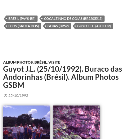
BRESIL (PAYS-BR)
COCALZINHO DE GOIAS (BR5205513)
ECOS (GRUTA DOS)
GOIAS (BR52)
GUYOT J.L. (AUTEUR)
ALBUM PHOTOS
,
BRÉSIL
,
VISITE
Guyot J.L. (25/10/1992). Buraco das
Andorinhas (Brésil). Album Photos
GSBM
25/10/1992