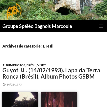
Aller
au
contenu
Groupe Spéléo Bagnols Marcoule
MENU
PRINCI
Archives de catégorie : Brésil
ALBUM PHOTOS
,
BRÉSIL
,
VISITE
Guyot J.L. (14/02/1993). Lapa da Terra
Ronca (Brésil). Album Photos GSBM
14/02/1993