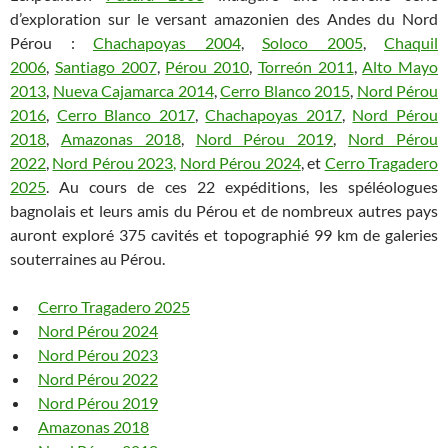
d’exploration sur le versant amazonien des Andes du Nord
Pérou :
Chachapoyas 2004
,
Soloco 2005
,
Chaquil
2006
,
Santiago 2007
,
Pérou 2010
,
Torreón 2011
,
Alto Mayo
2013
,
Nueva Cajamarca 2014
,
Cerro Blanco 2015
,
Nord Pérou
2016
,
Cerro Blanco 2017
,
Chachapoyas 2017
,
Nord Pérou
2018
,
Amazonas 2018
,
Nord Pérou 2019
,
Nord Pérou
2022
,
Nord Pérou 2023,
Nord Pérou 2024
, et
Cerro Tragadero
2025
. Au cours de ces 22 expéditions, les spéléologues
bagnolais et leurs amis du Pérou et de nombreux autres pays
auront exploré 375 cavités et topographié 99 km de galeries
souterraines au Pérou.
Cerro Tragadero 2025
Nord Pérou 2024
Nord Pérou 2023
Nord Pérou 2022
Nord Pérou 2019
Amazonas 2018