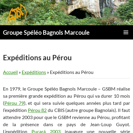
Aller
au
contenu
Groupe Spéléo Bagnols Marcoule
MENU
PRINCI
Expéditions au Pérou
Accueil
»
Expéditions
»
Expéditions au Pérou
En 1979, le Groupe Spéléo Bagnols Marcoule – GSBM réalise
sa première grande expédition au Pérou qui va durer 10 mois
(
Pérou 79
), et qui sera suivie quelques années plus tard par
l’expédition
Pérou 82
du CBIS (autre groupe Bagnolais). Il faut
attendre 2003 pour que le GSBM revienne au Pérou, profitant
de la présence dans ce pays de Jean-Loup Guyot.
L’expédition
Pucará 2003
inaugure une nouvelle série