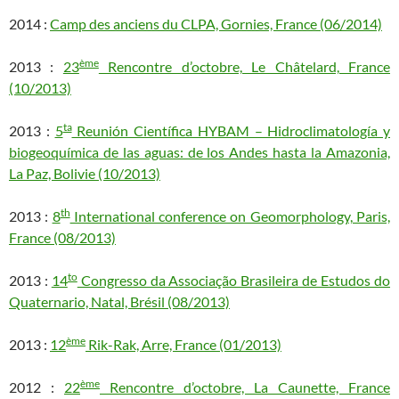
2014 :
Camp des anciens du CLPA, Gornies, France (06/2014)
ème
2013 :
23
Rencontre d’octobre, Le Châtelard, France
(10/2013)
ta
2013 :
5
Reunión Científica HYBAM – Hidroclimatología y
biogeoquímica de las aguas: de los Andes hasta la Amazonia,
La Paz, Bolivie (10/2013)
th
2013 :
8
International conference on Geomorphology, Paris,
France (08/2013)
to
2013 :
14
Congresso da Associação Brasileira de Estudos do
Quaternario, Natal, Brésil (08/2013)
ème
2013 :
12
Rik-Rak, Arre, France (01/2013)
ème
2012 :
22
Rencontre d’octobre, La Caunette, France