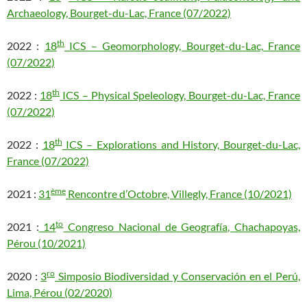
Archaeology, Bourget-du-Lac, France (07/2022)
th
2022 :
18
ICS – Geomorphology, Bourget-du-Lac, France
(07/2022)
th
2022 :
18
ICS – Physical Speleology, Bourget-du-Lac, France
(07/2022)
th
2022 :
18
ICS – Explorations and History, Bourget-du-Lac,
France (07/2022)
ème
2021 :
31
Rencontre d’Octobre, Villegly, France (10/2021)
to
2021 :
14
Congreso Nacional de Geografía, Chachapoyas,
Pérou (10/2021)
ro
2020 :
3
Simposio Biodiversidad y Conservación en el Perú,
Lima, Pérou (02/2020)