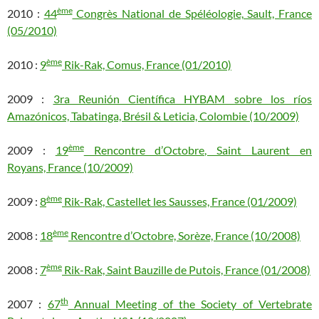
ème
2010 :
44
Congrès National de Spéléologie, Sault, France
(05/2010)
ème
2010 :
9
Rik-Rak, Comus, France (01/2010)
2009 :
3ra Reunión Científica HYBAM sobre los ríos
Amazónicos, Tabatinga, Brésil & Leticia, Colombie (10/2009)
ème
2009 :
19
Rencontre d’Octobre, Saint Laurent en
Royans, France (10/2009)
ème
2009 :
8
Rik-Rak, Castellet les Sausses, France (01/2009)
ème
2008 :
18
Rencontre d’Octobre, Sorèze, France (10/2008)
ème
2008 :
7
Rik-Rak, Saint Bauzille de Putois, France (01/2008)
th
2007 :
67
Annual Meeting of the Society of Vertebrate