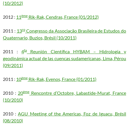
(10/2012)
ème
2012 :
11
Rik-Rak, Cendras, France (01/2012)
ro
2011 :
13
Congresso da Associação Brasileira de Estudos do
Quaternario, Buzios, Brésil (10/2011)
ta
2011 :
4
Reunión Científica HYBAM – Hidrología y
geodinámica actual de las cuencas sudamericanas, Lima, Pérou
(09/2011)
ème
2011 :
10
Rik-Rak, Evenos, France (01/2011)
ème
2010 :
20
Rencontre d’Octobre, Labastide-Murat, France
(10/2010)
2010 :
AGU Meeting of the Americas, Foz de Iguaçu, Brésil
(08/2010)