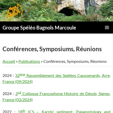
Aller
au
contenu
Groupe Spéléo Bagnols Marcoule
MENU
PRINCI
Conférences, Symposiums, Réunions
Accueil
»
Publications
»
Conférences, Symposiums, Réunions
ème
2024 :
32
Rassemblement des Spéléos Caussenards, Arre,
France (09/2024)
nd
2024 :
2
Colloque Francophone Histoire de Désob, Signes,
France (03/2024)
th
2022 :
18
ICS – Karstic sediment, Palaeontology and