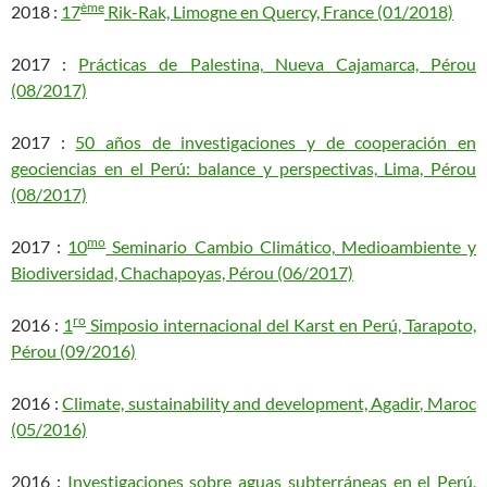
ème
2018 :
17
Rik-Rak, Limogne en Quercy, France (01/2018)
2017 :
Prácticas de Palestina, Nueva Cajamarca, Pérou
(08/2017)
2017 :
50 años de investigaciones y de cooperación en
geociencias en el Perú: balance y perspectivas, Lima, Pérou
(08/2017)
mo
2017 :
10
Seminario Cambio Climático, Medioambiente y
Biodiversidad, Chachapoyas, Pérou (06/2017)
ro
2016 :
1
Simposio internacional del Karst en Perú, Tarapoto,
Pérou (09/2016)
2016 :
Climate, sustainability and development, Agadir, Maroc
(05/2016)
2016 :
Investigaciones sobre aguas subterráneas en el Perú,