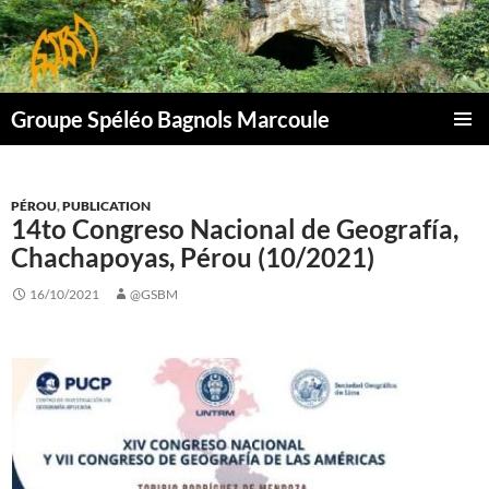
Aller
au
contenu
Groupe Spéléo Bagnols Marcoule
MENU
PRINCI
PÉROU
,
PUBLICATION
14to Congreso Nacional de Geografía,
Chachapoyas, Pérou (10/2021)
16/10/2021
@GSBM