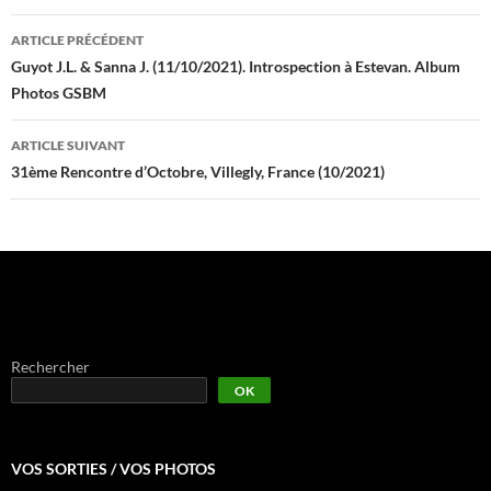
Navigation
ARTICLE PRÉCÉDENT
des
Guyot J.L. & Sanna J. (11/10/2021). Introspection à Estevan. Album
Photos GSBM
articles
ARTICLE SUIVANT
31ème Rencontre d’Octobre, Villegly, France (10/2021)
Rechercher
OK
VOS SORTIES / VOS PHOTOS