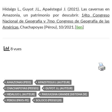
Hidalgo L., Guyot J.L., Apaéstegui J. (2021). Las cavernas en
Amazonia, un patrimonio por descubrir.
14to Congreso
Nacional de Geografía y 7mo Congreso de Geografía de las
Américas
, Chachapoyas (Pérou), 10/2021. [
lien
]
8 vues
AMAZONAS (PE01)
APAESTEGUI J. (AUTEUR)
CHACHAPOYAS (PE0101)
GUYOT J.L. (AUTEUR)
HIDALGO L. (AUTEUR)
PARJUGSHA GRANDE (SISTEMA DE)
PEROU (PAYS-PE)
SOLOCO (PE010120)