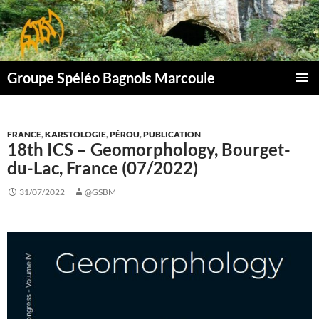
Aller
au
contenu
Groupe Spéléo Bagnols Marcoule
MENU
PRINCI
FRANCE
,
KARSTOLOGIE
,
PÉROU
,
PUBLICATION
18th ICS – Geomorphology, Bourget-
du-Lac, France (07/2022)
31/07/2022
@GSBM