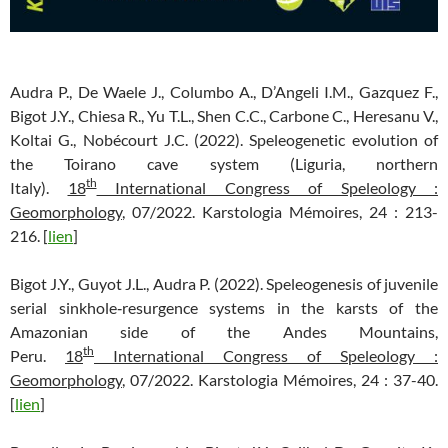
Audra P., De Waele J., Columbo A., D’Angeli I.M., Gazquez F.,
Bigot J.Y., Chiesa R., Yu T.L., Shen C.C., Carbone C., Heresanu V.,
Koltai G., Nobécourt J.C. (2022). Speleogenetic evolution of
the Toirano cave system (Liguria, northern
th
Italy).
18
International Congress of Speleology :
Geomorphology
, 07/2022. Karstologia Mémoires, 24 : 213-
216. [
lien
]
Bigot J.Y., Guyot J.L., Audra P. (2022). Speleogenesis of juvenile
serial sinkhole‐resurgence systems in the karsts of the
Amazonian side of the Andes Mountains,
th
Peru.
18
International Congress of Speleology :
Geomorphology
, 07/2022. Karstologia Mémoires, 24 : 37-40.
[
lien
]