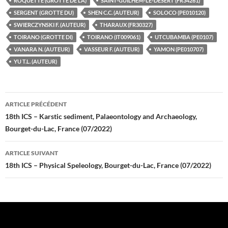
ROQUETTE (GROTTE DE LA)
SAINT-GUILHEM-LE-DESERT (FR34261)
SERGENT (GROTTE DU)
SHEN C.C. (AUTEUR)
SOLOCO (PE010120)
SWIERCZYNSKI F. (AUTEUR)
THARAUX (FR30327)
TOIRANO (GROTTE DI)
TOIRANO (IT009061)
UTCUBAMBA (PE0107)
VANARA N. (AUTEUR)
VASSEUR F. (AUTEUR)
YAMON (PE010707)
YU T.L. (AUTEUR)
Navigation
ARTICLE PRÉCÉDENT
des
18th ICS – Karstic sediment, Palaeontology and Archaeology,
Bourget-du-Lac, France (07/2022)
articles
ARTICLE SUIVANT
18th ICS – Physical Speleology, Bourget-du-Lac, France (07/2022)