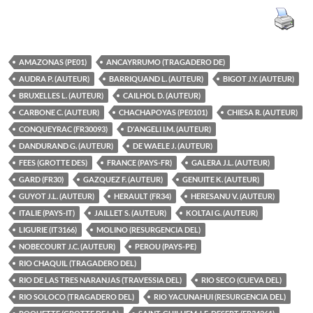
AMAZONAS (PE01)
ANCAYRRUMO (TRAGADERO DE)
AUDRA P. (AUTEUR)
BARRIQUAND L. (AUTEUR)
BIGOT J.Y. (AUTEUR)
BRUXELLES L. (AUTEUR)
CAILHOL D. (AUTEUR)
CARBONE C. (AUTEUR)
CHACHAPOYAS (PE0101)
CHIESA R. (AUTEUR)
CONQUEYRAC (FR30093)
D'ANGELI I.M. (AUTEUR)
DANDURAND G. (AUTEUR)
DE WAELE J. (AUTEUR)
FEES (GROTTE DES)
FRANCE (PAYS-FR)
GALERA J.L. (AUTEUR)
GARD (FR30)
GAZQUEZ F. (AUTEUR)
GENUITE K. (AUTEUR)
GUYOT J.L. (AUTEUR)
HERAULT (FR34)
HERESANU V. (AUTEUR)
ITALIE (PAYS-IT)
JAILLET S. (AUTEUR)
KOLTAI G. (AUTEUR)
LIGURIE (IT3166)
MOLINO (RESURGENCIA DEL)
NOBECOURT J.C. (AUTEUR)
PEROU (PAYS-PE)
RIO CHAQUIL (TRAGADERO DEL)
RIO DE LAS TRES NARANJAS (TRAVESSIA DEL)
RIO SECO (CUEVA DEL)
RIO SOLOCO (TRAGADERO DEL)
RIO YACUNAHUI (RESURGENCIA DEL)