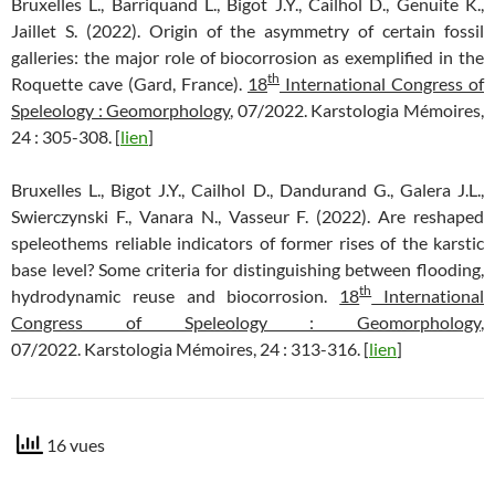
Bruxelles L., Barriquand L., Bigot J.Y., Cailhol D., Genuite K.,
Jaillet S. (2022). Origin of the asymmetry of certain fossil
galleries: the major role of biocorrosion as exemplified in the
th
Roquette cave (Gard, France).
18
International Congress of
Speleology : Geomorphology
, 07/2022. Karstologia Mémoires,
24 : 305-308. [
lien
]
Bruxelles L., Bigot J.Y., Cailhol D., Dandurand G., Galera J.L.,
Swierczynski F., Vanara N., Vasseur F. (2022). Are reshaped
speleothems reliable indicators of former rises of the karstic
base level? Some criteria for distinguishing between flooding,
th
hydrodynamic reuse and biocorrosion.
18
International
Congress of Speleology : Geomorphology
,
07/2022. Karstologia Mémoires, 24 : 313-316. [
lien
]
16 vues