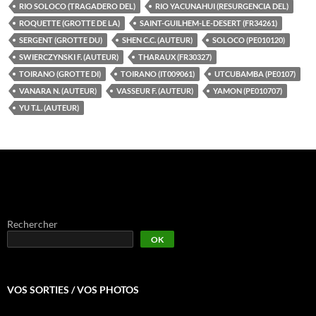
RIO SOLOCO (TRAGADERO DEL)
RIO YACUNAHUI (RESURGENCIA DEL)
ROQUETTE (GROTTE DE LA)
SAINT-GUILHEM-LE-DESERT (FR34261)
SERGENT (GROTTE DU)
SHEN C.C. (AUTEUR)
SOLOCO (PE010120)
SWIERCZYNSKI F. (AUTEUR)
THARAUX (FR30327)
TOIRANO (GROTTE DI)
TOIRANO (IT009061)
UTCUBAMBA (PE0107)
VANARA N. (AUTEUR)
VASSEUR F. (AUTEUR)
YAMON (PE010707)
YU T.L. (AUTEUR)
Rechercher
OK
VOS SORTIES / VOS PHOTOS