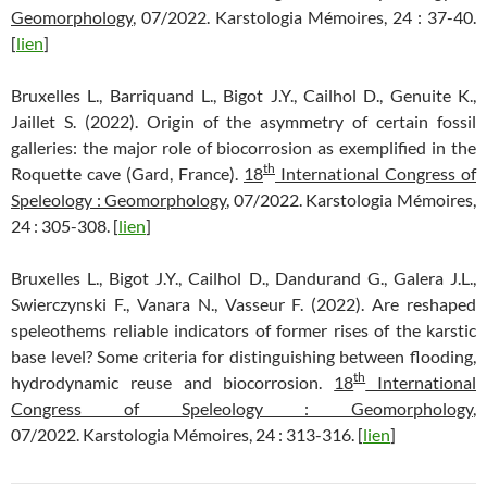
Geomorphology
, 07/2022. Karstologia Mémoires, 24 : 37-40.
[
lien
]
Bruxelles L., Barriquand L., Bigot J.Y., Cailhol D., Genuite K.,
Jaillet S. (2022). Origin of the asymmetry of certain fossil
galleries: the major role of biocorrosion as exemplified in the
th
Roquette cave (Gard, France).
18
International Congress of
Speleology : Geomorphology
, 07/2022. Karstologia Mémoires,
24 : 305-308. [
lien
]
Bruxelles L., Bigot J.Y., Cailhol D., Dandurand G., Galera J.L.,
Swierczynski F., Vanara N., Vasseur F. (2022). Are reshaped
speleothems reliable indicators of former rises of the karstic
base level? Some criteria for distinguishing between flooding,
th
hydrodynamic reuse and biocorrosion.
18
International
Congress of Speleology : Geomorphology
,
07/2022. Karstologia Mémoires, 24 : 313-316. [
lien
]