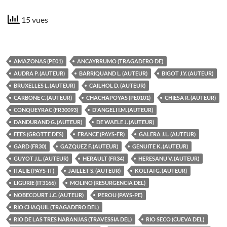
15 vues
AMAZONAS (PE01)
ANCAYRRUMO (TRAGADERO DE)
AUDRA P. (AUTEUR)
BARRIQUAND L. (AUTEUR)
BIGOT J.Y. (AUTEUR)
BRUXELLES L. (AUTEUR)
CAILHOL D. (AUTEUR)
CARBONE C. (AUTEUR)
CHACHAPOYAS (PE0101)
CHIESA R. (AUTEUR)
CONQUEYRAC (FR30093)
D'ANGELI I.M. (AUTEUR)
DANDURAND G. (AUTEUR)
DE WAELE J. (AUTEUR)
FEES (GROTTE DES)
FRANCE (PAYS-FR)
GALERA J.L. (AUTEUR)
GARD (FR30)
GAZQUEZ F. (AUTEUR)
GENUITE K. (AUTEUR)
GUYOT J.L. (AUTEUR)
HERAULT (FR34)
HERESANU V. (AUTEUR)
ITALIE (PAYS-IT)
JAILLET S. (AUTEUR)
KOLTAI G. (AUTEUR)
LIGURIE (IT3166)
MOLINO (RESURGENCIA DEL)
NOBECOURT J.C. (AUTEUR)
PEROU (PAYS-PE)
RIO CHAQUIL (TRAGADERO DEL)
RIO DE LAS TRES NARANJAS (TRAVESSIA DEL)
RIO SECO (CUEVA DEL)