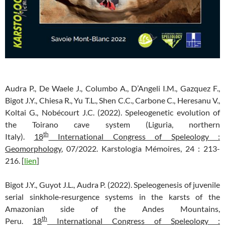
Audra P., De Waele J., Columbo A., D’Angeli I.M., Gazquez F.,
Bigot J.Y., Chiesa R., Yu T.L., Shen C.C., Carbone C., Heresanu V.,
Koltai G., Nobécourt J.C. (2022). Speleogenetic evolution of
the Toirano cave system (Liguria, northern
th
Italy).
18
International Congress of Speleology :
Geomorphology
, 07/2022. Karstologia Mémoires, 24 : 213-
216. [
lien
]
Bigot J.Y., Guyot J.L., Audra P. (2022). Speleogenesis of juvenile
serial sinkhole‐resurgence systems in the karsts of the
Amazonian side of the Andes Mountains,
th
Peru.
18
International Congress of Speleology :