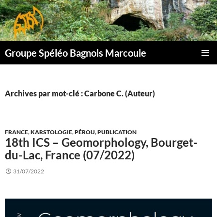
Aller
au
contenu
Groupe Spéléo Bagnols Marcoule
MENU
PRINCI
Archives par mot-clé : Carbone C. (Auteur)
FRANCE
,
KARSTOLOGIE
,
PÉROU
,
PUBLICATION
18th ICS – Geomorphology, Bourget-
du-Lac, France (07/2022)
31/07/2022