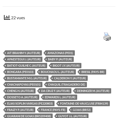
22 vues
AIT BRAHIM Y. (AUTEUR)
AMAZONAS (PE01)
APAESTEGUI J. (AUTEUR)
BABY P. (AUTEUR)
BATIOT-GUILHE C. (AUTEUR)
BIGOT J.Y. (AUTEUR)
BONGARA (PE0103)
BOUCHAOU L. (AUTEUR)
BRESIL (PAYS-BR)
BUSTAMANTE M.G. (AUTEUR)
CALDERON Y. (AUTEUR)
CHACHAPOYAS (PE0101)
CHAQUIL (TRAGADERO DE)
CHENG H. (AUTEUR)
DA CRUZ F. (AUTEUR)
DEININGER M. (AUTEUR)
DOSSETO A. (AUTEUR)
EDWARDS L. (AUTEUR)
ELIAS SOPLIN VARGAS (PE220803)
FONTAINE-DE-VAUCLUSE (FR84139)
FRAIZY P. (AUTEUR)
FRANCE (PAYS-FR)
GOIAS (BR52)
GUARANI DE GOIAS (BR5209408)
GUYOT J.L. (AUTEUR)