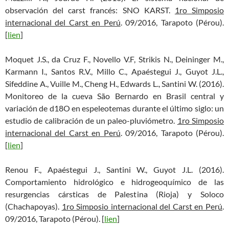
observación del carst francés: SNO KARST.
1ro Simposio
internacional del Carst en Perú
. 09/2016, Tarapoto (Pérou).
[
lien
]
Moquet J.S., da Cruz F., Novello V.F, Strikis N., Deininger M.,
Karmann I., Santos R.V., Millo C., Apaéstegui J., Guyot J.L.,
Sifeddine A., Vuille M., Cheng H., Edwards L., Santini W. (2016).
Monitoreo de la cueva São Bernardo en Brasil central y
variación de d18O en espeleotemas durante el último siglo: un
estudio de calibración de un paleo-pluviómetro.
1ro Simposio
internacional del Carst en Perú
. 09/2016, Tarapoto (Pérou).
[
lien
]
Renou F., Apaéstegui J., Santini W., Guyot J.L. (2016).
Comportamiento hidrológico e hidrogeoquímico de las
resurgencias cársticas de Palestina (Rioja) y Soloco
(Chachapoyas).
1ro Simposio internacional del Carst en Perú
.
09/2016, Tarapoto (Pérou). [
lien
]