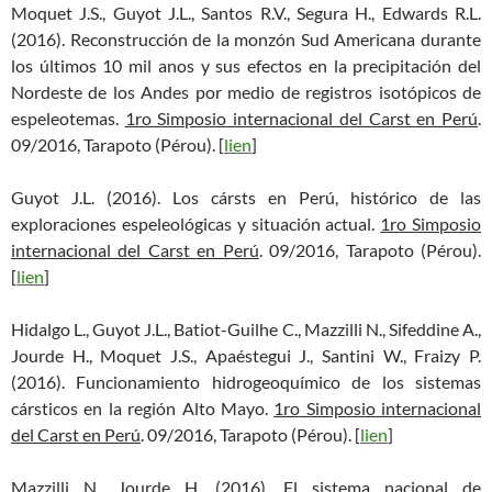
Moquet J.S., Guyot J.L., Santos R.V., Segura H., Edwards R.L.
(2016). Reconstrucción de la monzón Sud Americana durante
los últimos 10 mil anos y sus efectos en la precipitación del
Nordeste de los Andes por medio de registros isotópicos de
espeleotemas.
1ro Simposio internacional del Carst en Perú
.
09/2016, Tarapoto (Pérou). [
lien
]
Guyot J.L. (2016). Los cársts en Perú, histórico de las
exploraciones espeleológicas y situación actual.
1ro Simposio
internacional del Carst en Perú
. 09/2016, Tarapoto (Pérou).
[
lien
]
Hidalgo L., Guyot J.L., Batiot-Guilhe C., Mazzilli N., Sifeddine A.,
Jourde H., Moquet J.S., Apaéstegui J., Santini W., Fraizy P.
(2016). Funcionamiento hidrogeoquímico de los sistemas
cársticos en la región Alto Mayo.
1ro Simposio internacional
del Carst en Perú
. 09/2016, Tarapoto (Pérou). [
lien
]
Mazzilli N., Jourde H. (2016). El sistema nacional de