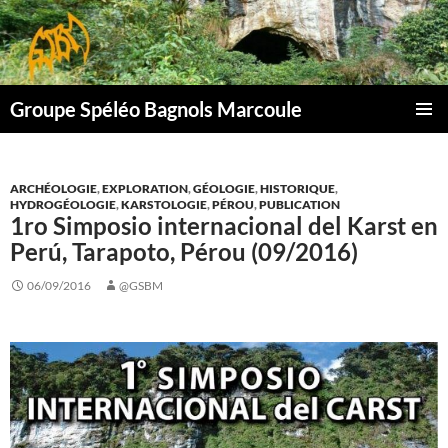
Aller
au
contenu
Groupe Spéléo Bagnols Marcoule
MENU
PRINCI
ARCHÉOLOGIE
,
EXPLORATION
,
GÉOLOGIE
,
HISTORIQUE
,
HYDROGÉOLOGIE
,
KARSTOLOGIE
,
PÉROU
,
PUBLICATION
1ro Simposio internacional del Karst en
Perú, Tarapoto, Pérou (09/2016)
06/09/2016
@GSBM