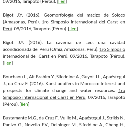
09/2016, Tarapoto (Pérou). [
lien
]
Bigot J.Y. (2016). Geomorfología del macizo de Soloco
(Amazonas, Perú).
1ro Simposio internacional del Carst en
Perú
. 09/2016, Tarapoto (Pérou). [
lien
]
Bigot J.Y. (2016). La caverna de Leo: una cavidad
acondicionada del Perú (Omia, Amazonas, Perú).
1ro Simposio
internacional del Carst en Perú
. 09/2016, Tarapoto (Pérou).
[
lien
]
Bouchaou L., Ait Brahim Y., Sifeddine A., Guyot J.L., Apaéstegui
J., da Cruz F. (2016). Karst aquifers in Morocco: Interest and
prospects for climate change and water resources.
1ro
Simposio internacional del Carst en Perú
. 09/2016, Tarapoto
(Pérou). [
lien
]
Bustamante M.G., da Cruz F., Vuille M., Apaéstegui J., Strikis N.,
Panizo G., Novello F.V., Deininger M., Sifeddine A., Cheng H.,