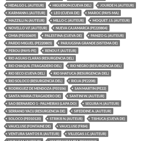
HIDALGO L. (AUTEUR)
HIGUERON (CUEVA DEL)
JOURDE H. (AUTEUR)
KARMANN I. (AUTEUR)
LEO (CUEVA DE)
MAROC (PAYS-MA)
MAZZILLI N. (AUTEUR)
MILLO C. (AUTEUR)
MOQUET J.S. (AUTEUR)
NOVELLO V.F. (AUTEUR)
NUEVA CAJAMARCA (PE220804)
OMIA (PE010609)
PALESTINA (CUEVA DE)
PANIZO G. (AUTEUR)
PARDO MIGUEL (PE220805)
PARJUGSHA GRANDE (SISTEMA DE)
PEROU (PAYS-PE)
RENOU F. (AUTEUR)
RIO AGUAS CLARAS (RESURGENCIA DEL)
RIO CHAQUIL (TRAGADERO DEL)
RIO NEGRO (RESURGENCIA DEL)
RIO SECO (CUEVA DEL)
RIO SHATUCA (RESURGENCIA DEL)
RIO SOLOCO (RESURGENCIA DEL)
RIOJA (PE2208)
RODRIGUEZ DE MENDOZA (PE0106)
SAN MARTIN (PE22)
SANTA MARIA (TRAGADERO DE)
SANTINI W. (AUTEUR)
SAO BERNARDO 1 - PALMEIRAS (LAPA DO)
SEGURA H. (AUTEUR)
SERRANO YACU (RESURGENCIA DE)
SIFEDDINE A. (AUTEUR)
SOLOCO (PE010120)
STRIKIS N. (AUTEUR)
TISHUCA (CUEVA DE)
VAUCLUSE (FONTAINE DE)
VAUCLUSE (FR84)
VENTURA SANTOS R. (AUTEUR)
VILLEGAS J.C. (AUTEUR)