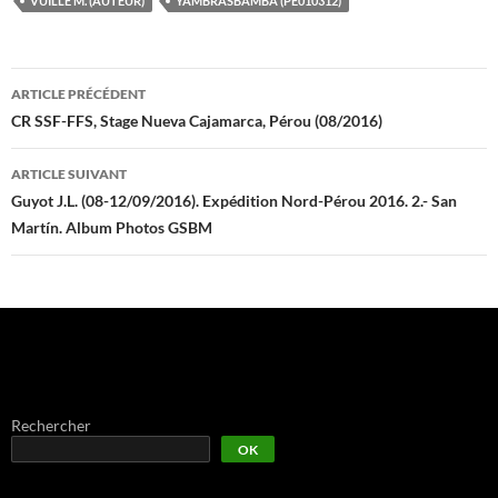
VUILLE M. (AUTEUR)
YAMBRASBAMBA (PE010312)
Navigation
ARTICLE PRÉCÉDENT
des
CR SSF-FFS, Stage Nueva Cajamarca, Pérou (08/2016)
articles
ARTICLE SUIVANT
Guyot J.L. (08-12/09/2016). Expédition Nord-Pérou 2016. 2.- San
Martín. Album Photos GSBM
Rechercher
OK