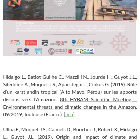
Hidalgo L., Batiot Guilhe C., Mazzilli N., Jourde H., Guyot J.L.,
Sifeddine A., Moquet J.S., Apaestegui J., Cinkus G. (2019). Rôle
d’un karst andin tropical (Alto Mayo, Pérou) sur les apports
dissous vers l’Amazone.
8th HYBAM Scientific Meeting –
Environmental threats and climatic changes in the Amazon
,
09/2019, Toulouse (France). [
lien
]
Ulloa F., Moquet J.S., Calmels D., Bouchez J., Robert X., Hidalgo
L., Guyot J.L. (2019). Origin and impact of climate and