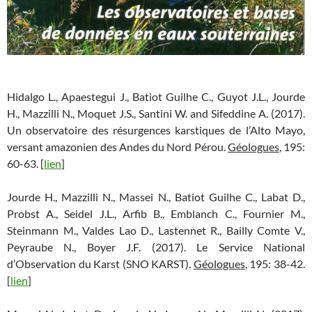
Hidalgo L., Apaestegui J., Batiot Guilhe C., Guyot J.L., Jourde
H., Mazzilli N., Moquet J.S., Santini W. and Sifeddine A. (2017).
Un observatoire des résurgences karstiques de l’Alto Mayo,
versant amazonien des Andes du Nord Pérou.
Géologues
, 195:
60-63. [
lien
]
Jourde H., Mazzilli N., Massei N., Batiot Guilhe C., Labat D.,
Probst A., Seidel J.L., Arfib B., Emblanch C., Fournier M.,
Steinmann M., Valdes Lao D., Lastennet R., Bailly Comte V.,
Peyraube N., Boyer J.F. (2017). Le Service National
d’Observation du Karst (SNO KARST).
Géologues
, 195: 38-42.
[
lien
]