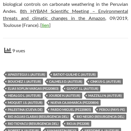
biological controls on carbonate weathering in the Peruvian
Andes.
8th HYBAM Scientific Meeting – Environmental
threats and climatic changes in the Amazon
, 09/2019,
Toulouse (France). [
lien
]
9 vues
APAESTEGUI J. (AUTEUR)
BATIOT-GUILHE C. (AUTEUR)
BOUCHEZ J. (AUTEUR)
CALMELS D. (AUTEUR)
CINKUS G. (AUTEUR)
ELIAS SOPLIN VARGAS (PE220803)
GUYOT J.L. (AUTEUR)
HIDALGO L. (AUTEUR)
JOURDE H. (AUTEUR)
MAZZILLI N. (AUTEUR)
MOQUET J.S. (AUTEUR)
NUEVA CAJAMARCA (PE220804)
PALESTINA (CUEVA DE)
PARDO MIGUEL (PE220805)
PEROU (PAYS-PE)
RIO AGUAS CLARAS (RESURGENCIA DEL)
RIO NEGRO (RESURGENCIA DEL)
RIO TIOYACU (RESURGENCIA DEL)
RIOJA (PE2208)
ROBERT X. (AUTEUR)
SAN MARTIN (PE22)
SIFEDDINE A. (AUTEUR)