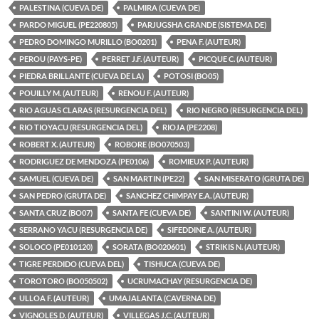
PALESTINA (CUEVA DE)
PALMIRA (CUEVA DE)
PARDO MIGUEL (PE220805)
PARJUGSHA GRANDE (SISTEMA DE)
PEDRO DOMINGO MURILLO (BO0201)
PENA F. (AUTEUR)
PEROU (PAYS-PE)
PERRET J.F. (AUTEUR)
PICQUE C. (AUTEUR)
PIEDRA BRILLANTE (CUEVA DE LA)
POTOSI (BO05)
POUILLY M. (AUTEUR)
RENOU F. (AUTEUR)
RIO AGUAS CLARAS (RESURGENCIA DEL)
RIO NEGRO (RESURGENCIA DEL)
RIO TIOYACU (RESURGENCIA DEL)
RIOJA (PE2208)
ROBERT X. (AUTEUR)
ROBORE (BO070503)
RODRIGUEZ DE MENDOZA (PE0106)
ROMIEUX P. (AUTEUR)
SAMUEL (CUEVA DE)
SAN MARTIN (PE22)
SAN MISERATO (GRUTA DE)
SAN PEDRO (GRUTA DE)
SANCHEZ CHIMPAY E.A. (AUTEUR)
SANTA CRUZ (BO07)
SANTA FE (CUEVA DE)
SANTINI W. (AUTEUR)
SERRANO YACU (RESURGENCIA DE)
SIFEDDINE A. (AUTEUR)
SOLOCO (PE010120)
SORATA (BO020601)
STRIKIS N. (AUTEUR)
TIGRE PERDIDO (CUEVA DEL)
TISHUCA (CUEVA DE)
TOROTORO (BO050502)
UCRUMACHAY (RESURGENCIA DE)
ULLOA F. (AUTEUR)
UMAJALANTA (CAVERNA DE)
VIGNOLES D. (AUTEUR)
VILLEGAS J.C. (AUTEUR)