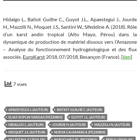
Hidalgo L., Batiot Guilhe C., Guyot J.L., Apaestegui J., Jourde
H., Mazzilli N., Moquet J.S., Santini W., Sifeddine A. (2018). Rôle
d’un karst andin tropical (Alto Mayo, Pérou) dans la
dynamique de production de matériel dissous vers l’Amazone
– Analyse du fonctionnement hydrogéologique et des flux
associés.
EuroKarst
2018, 07/2018, Besançon (France). [
lien
]
7 vues
APAESTEGUI J. (AUTEUR)
BATIOT-GUILHE C. (AUTEUR)
ELIAS SOPLIN VARGAS (PE220803)
GUYOT J.L. (AUTEUR)
HIDALGO L. (AUTEUR)
JOURDE H. (AUTEUR)
MAZZILLI N. (AUTEUR)
MOQUET J.S. (AUTEUR)
NUEVA CAJAMARCA (PE220804)
PALESTINA (CUEVA DE)
PARDO MIGUEL (PE220805)
PEROU (PAYS-PE)