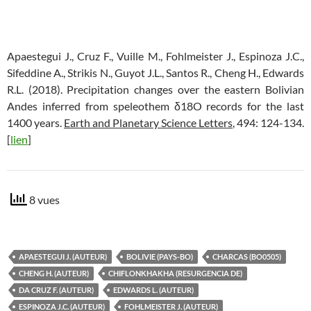
Apaestegui J., Cruz F., Vuille M., Fohlmeister J., Espinoza J.C.,
Sifeddine A., Strikis N., Guyot J.L., Santos R., Cheng H., Edwards
R.L. (2018). Precipitation changes over the eastern Bolivian
Andes inferred from speleothem δ18O records for the last
1400 years.
Earth and Planetary Science Letters
, 494: 124-134.
[
lien
]
8 vues
APAESTEGUI J. (AUTEUR)
BOLIVIE (PAYS-BO)
CHARCAS (BO0505)
CHENG H. (AUTEUR)
CHIFLONKHAKHA (RESURGENCIA DE)
DA CRUZ F. (AUTEUR)
EDWARDS L. (AUTEUR)
ESPINOZA J.C. (AUTEUR)
FOHLMEISTER J. (AUTEUR)