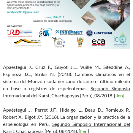
Apaéstegui J., Cruz F., Guyot J.L., Vuille M., Sifeddine A.,
Espinoza J.C., Strikis N. (2018). Cambios climáticos en el
sistema del Monzón sudamericano durante el último milenio
en base a registros de espeleotemas.
Segundo Simposio
Internacional del Karst
, Chachapoyas (Perú), 08/2018. [
lien
]
Apaéstegui J., Perret J.F., Hidalgo L., Beau D., Romieux P.,
Robert X., Bigot J.Y. (2018). La organización y la practica de la
espeleología en Perú.
Segundo Simposio Internacional del
Karst
, Chachapoyas (Perú), 08/2018. [
lien
]