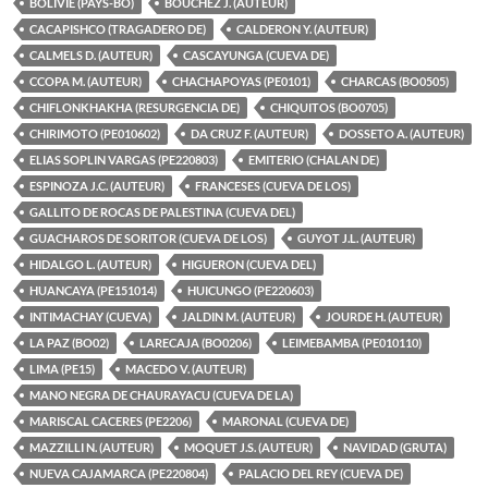
BOLIVIE (PAYS-BO)
BOUCHEZ J. (AUTEUR)
CACAPISHCO (TRAGADERO DE)
CALDERON Y. (AUTEUR)
CALMELS D. (AUTEUR)
CASCAYUNGA (CUEVA DE)
CCOPA M. (AUTEUR)
CHACHAPOYAS (PE0101)
CHARCAS (BO0505)
CHIFLONKHAKHA (RESURGENCIA DE)
CHIQUITOS (BO0705)
CHIRIMOTO (PE010602)
DA CRUZ F. (AUTEUR)
DOSSETO A. (AUTEUR)
ELIAS SOPLIN VARGAS (PE220803)
EMITERIO (CHALAN DE)
ESPINOZA J.C. (AUTEUR)
FRANCESES (CUEVA DE LOS)
GALLITO DE ROCAS DE PALESTINA (CUEVA DEL)
GUACHAROS DE SORITOR (CUEVA DE LOS)
GUYOT J.L. (AUTEUR)
HIDALGO L. (AUTEUR)
HIGUERON (CUEVA DEL)
HUANCAYA (PE151014)
HUICUNGO (PE220603)
INTIMACHAY (CUEVA)
JALDIN M. (AUTEUR)
JOURDE H. (AUTEUR)
LA PAZ (BO02)
LARECAJA (BO0206)
LEIMEBAMBA (PE010110)
LIMA (PE15)
MACEDO V. (AUTEUR)
MANO NEGRA DE CHAURAYACU (CUEVA DE LA)
MARISCAL CACERES (PE2206)
MARONAL (CUEVA DE)
MAZZILLI N. (AUTEUR)
MOQUET J.S. (AUTEUR)
NAVIDAD (GRUTA)
NUEVA CAJAMARCA (PE220804)
PALACIO DEL REY (CUEVA DE)