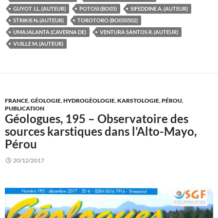
GUYOT J.L. (AUTEUR)
POTOSI (BO05)
SIFEDDINE A. (AUTEUR)
STRIKIS N. (AUTEUR)
TOROTORO (BO050502)
UMAJALANTA (CAVERNA DE)
VENTURA SANTOS R. (AUTEUR)
VUILLE M. (AUTEUR)
FRANCE
,
GÉOLOGIE
,
HYDROGÉOLOGIE
,
KARSTOLOGIE
,
PÉROU
,
PUBLICATION
Géologues, 195 – Observatoire des
sources karstiques dans l’Alto-Mayo,
Pérou
20/12/2017