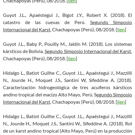
Chachapoyas (Perú), 08/2018. [
lien
]
Guyot J.L., Apaéstegui J., Bigot J.Y., Robert X. (2018). El
catastro de las cuevas de Perú.
Segundo Simposio
Internacional del Karst
, Chachapoyas (Perú), 08/2018. [
lien
]
Guyot J.L., Baby P., Pouilly M., Jaldin M. (2018). Los sistemas
kársticos de Bolivia.
Segundo Simposio Internacional del Karst
,
Chachapoyas (Perú), 08/2018. [
lien
]
Hidalgo L., Batiot Guilhe C., Guyot J.L., Apaéstegui J., Mazzilli
N., Jourde H., Moquet J.S., Santini W, Sifeddine A. (2018).
Caracterización hidrogeológica de tres acuíferos kársticos
andino tropical del macizo Alto Mayo, Perú. S
egundo Simposio
Internacional del Karst,
Chachapoyas (Perú), 08/2018. [
lien
]
Hidalgo L., Batiot Guilhe C., Guyot J.L., Apaéstegui J., Mazzilli
N., Jourde H., Moquet J.S., Santini W., Sifeddine A. (2018). Rol
de un karst andino tropical (Alto Mayo, Perú) en la producción