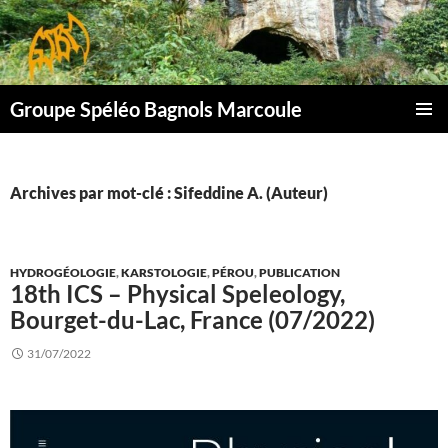
Aller
au
contenu
Groupe Spéléo Bagnols Marcoule
MENU
PRINCI
Archives par mot-clé : Sifeddine A. (Auteur)
HYDROGÉOLOGIE
,
KARSTOLOGIE
,
PÉROU
,
PUBLICATION
18th ICS – Physical Speleology,
Bourget-du-Lac, France (07/2022)
31/07/2022