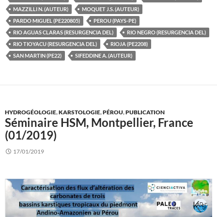
MAZZILLI N. (AUTEUR)
MOQUET J.S. (AUTEUR)
PARDO MIGUEL (PE220805)
PEROU (PAYS-PE)
RIO AGUAS CLARAS (RESURGENCIA DEL)
RIO NEGRO (RESURGENCIA DEL)
RIO TIOYACU (RESURGENCIA DEL)
RIOJA (PE2208)
SAN MARTIN (PE22)
SIFEDDINE A. (AUTEUR)
HYDROGÉOLOGIE
,
KARSTOLOGIE
,
PÉROU
,
PUBLICATION
Séminaire HSM, Montpellier, France
(01/2019)
17/01/2019