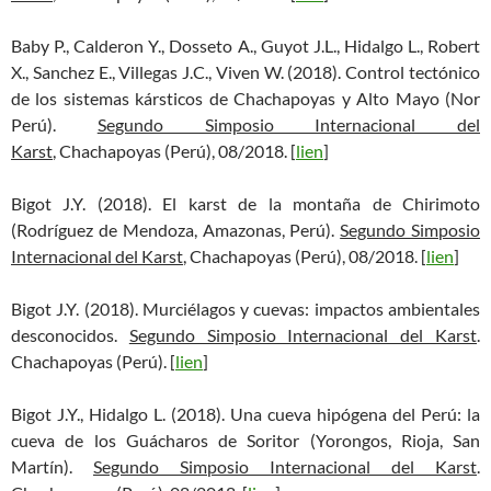
Baby P., Calderon Y., Dosseto A., Guyot J.L., Hidalgo L., Robert
X., Sanchez E., Villegas J.C., Viven W. (2018). Control tectónico
de los sistemas kársticos de Chachapoyas y Alto Mayo (Nor
Perú).
Segundo Simposio Internacional del
Karst
, Chachapoyas (Perú), 08/2018. [
lien
]
Bigot J.Y. (2018). El karst de la montaña de Chirimoto
(Rodríguez de Mendoza, Amazonas, Perú).
Segundo Simposio
Internacional del Karst
, Chachapoyas (Perú), 08/2018. [
lien
]
Bigot J.Y. (2018). Murciélagos y cuevas: impactos ambientales
desconocidos.
Segundo Simposio Internacional del Karst
.
Chachapoyas (Perú). [
lien
]
Bigot J.Y., Hidalgo L. (2018). Una cueva hipógena del Perú: la
cueva de los Guácharos de Soritor (Yorongos, Rioja, San
Martín).
Segundo Simposio Internacional del Karst
.