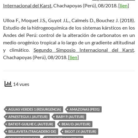
Internacional del Karst
, Chachapoyas (Perú), 08/2018. [
lien
]
Ulloa F., Moquet J.S., Guyot J.L., Calmels D., Bouchez J. (2018).
Estudio de la hidrogeoquímica de los sistemas kársticos en los
Andes del Perú: control de la alteración de carbonatos en un
medio orogénico tropical a lo largo de un gradiente altitudinal
y climático.
Segundo Simposio Internacional del Karst
.
Chachapoyas (Perú), 08/2018. [
lien
]
14 vues
AGUAS VERDES 1 (RESURGENCIA)
AMAZONAS (PE01)
APAESTEGUI J. (AUTEUR)
BABY P. (AUTEUR)
BATIOT-GUILHE C. (AUTEUR)
BEAU D. (AUTEUR)
BELLAVISTA (TRAGADERO DE)
BIGOT J.Y. (AUTEUR)