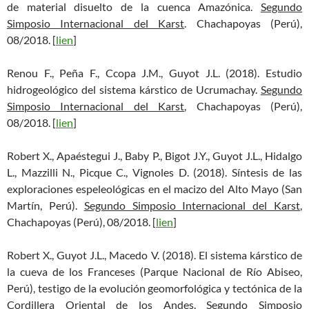
de material disuelto de la cuenca Amazónica.
Segundo
Simposio Internacional del Karst
. Chachapoyas (Perú),
08/2018. [
lien
]
Renou F., Peña F., Ccopa J.M., Guyot J.L. (2018). Estudio
hidrogeológico del sistema kárstico de Ucrumachay.
Segundo
Simposio Internacional del Karst
, Chachapoyas (Perú),
08/2018. [
lien
]
Robert X., Apaéstegui J., Baby P., Bigot J.Y., Guyot J.L., Hidalgo
L., Mazzilli N., Picque C., Vignoles D. (2018). Síntesis de las
exploraciones espeleológicas en el macizo del Alto Mayo (San
Martín, Perú).
Segundo Simposio Internacional del Karst
,
Chachapoyas (Perú), 08/2018. [
lien
]
Robert X., Guyot J.L., Macedo V. (2018). El sistema kárstico de
la cueva de los Franceses (Parque Nacional de Río Abiseo,
Perú), testigo de la evolución geomorfológica y tectónica de la
Cordillera Oriental de los Andes.
Segundo Simposio