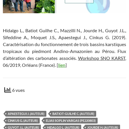
Hidalgo L., Batiot Guilhe C., Mazzilli N., Jourde H., Guyot J.L.,
Sifeddine A., Moquet J.S., Apaestegui J., Cinkus G. (2019).
Caractérisation du fonctionnement de trois bassins karstiques
tropicaux du piedmont Andino-Amazonien au Pérou. Flux
d’altération des carbonates associés.
Workshop SNO KARST
,
06/2019, Orléans (France). [
lien
]
6 vues
APAESTEGUI J. (AUTEUR)
BATIOT-GUILHE C. (AUTEUR)
CINKUS G. (AUTEUR)
ELIAS SOPLIN VARGAS (PE220803)
GUYOT J.L. (AUTEUR)
HIDALGO L. (AUTEUR)
JOURDE H. (AUTEUR)