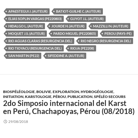
APAESTEGUI J. (AUTEUR)
BATIOT-GUILHE C. (AUTEUR)
ELIAS SOPLIN VARGAS (PE220803)
GUYOT J.L. (AUTEUR)
HIDALGO L. (AUTEUR)
JOURDE H. (AUTEUR)
MAZZILLI N. (AUTEUR)
MOQUET J.S. (AUTEUR)
PARDO MIGUEL (PE220805)
PEROU (PAYS-PE)
RIO AGUAS CLARAS (RESURGENCIA DEL)
RIO NEGRO (RESURGENCIA DEL)
RIO TIOYACU (RESURGENCIA DEL)
RIOJA (PE2208)
SAN MARTIN (PE22)
SIFEDDINE A. (AUTEUR)
BIOSPÉLÉOLOGIE
,
BOLIVIE
,
EXPLORATION
,
HYDROGÉOLOGIE
,
INITIATION
,
KARSTOLOGIE
,
PÉROU
,
PUBLICATION
,
SPÉLÉO SECOURS
2do Simposio internacional del Karst
en Perú, Chachapoyas, Pérou (08/2018)
29/08/2018