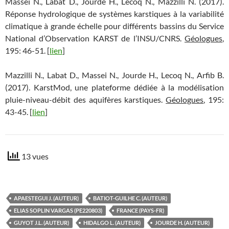
Massei N., Labat D., Jourde H., Lecoq N., Mazzilli N. (2017).
Réponse hydrologique de systèmes karstiques à la variabilité
climatique à grande échelle pour différents bassins du Service
National d’Observation KARST de l’INSU/CNRS.
Géologues
,
195: 46-51. [
lien
]
Mazzilli N., Labat D., Massei N., Jourde H., Lecoq N., Arfib B.
(2017). KarstMod, une plateforme dédiée à la modélisation
pluie-niveau-débit des aquifères karstiques.
Géologues
, 195:
43-45. [
lien
]
13 vues
APAESTEGUI J. (AUTEUR)
BATIOT-GUILHE C. (AUTEUR)
ELIAS SOPLIN VARGAS (PE220803)
FRANCE (PAYS-FR)
GUYOT J.L. (AUTEUR)
HIDALGO L. (AUTEUR)
JOURDE H. (AUTEUR)