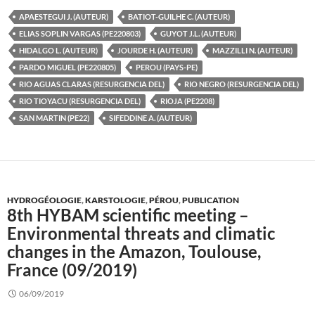
APAESTEGUI J. (AUTEUR)
BATIOT-GUILHE C. (AUTEUR)
ELIAS SOPLIN VARGAS (PE220803)
GUYOT J.L. (AUTEUR)
HIDALGO L. (AUTEUR)
JOURDE H. (AUTEUR)
MAZZILLI N. (AUTEUR)
PARDO MIGUEL (PE220805)
PEROU (PAYS-PE)
RIO AGUAS CLARAS (RESURGENCIA DEL)
RIO NEGRO (RESURGENCIA DEL)
RIO TIOYACU (RESURGENCIA DEL)
RIOJA (PE2208)
SAN MARTIN (PE22)
SIFEDDINE A. (AUTEUR)
HYDROGÉOLOGIE
,
KARSTOLOGIE
,
PÉROU
,
PUBLICATION
8th HYBAM scientific meeting –
Environmental threats and climatic
changes in the Amazon, Toulouse,
France (09/2019)
06/09/2019