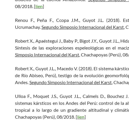
08/2018. [
lien
]
Renou F., Peña F., Ccopa J.M., Guyot J.L. (2018). Es
Ucrumachay.
Segundo Simposio Internacional del Karst
, 
Robert X., Apaéstegui J., Baby P., Bigot J.Y., Guyot J.L., Hid
Síntesis de las exploraciones espeleológicas en el mac
Simposio Internacional del Karst
, Chachapoyas (Perú), 08
Robert X., Guyot J.L., Macedo V. (2018). El sistema kársti
de Río Abiseo, Perú), testigo de la evolución geomorfológ
Andes.
Segundo Simposio Internacional del Karst
, Chacha
Ulloa F., Moquet J.S., Guyot J.L., Calmels D., Bouchez J
sistemas kársticos en los Andes del Perú: control de la 
tropical a lo largo de un gradiente altitudinal y climát
Chachapoyas (Perú), 08/2018. [
lien
]