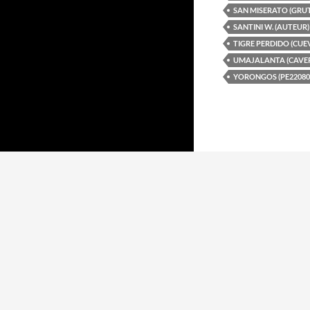
SAN MISERATO (GRUT
SANTINI W. (AUTEUR)
TIGRE PERDIDO (CUE
UMAJALANTA (CAVER
YORONGOS (PE22080