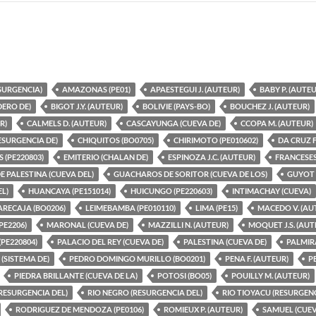
SURGENCIA)
AMAZONAS (PE01)
APAESTEGUI J. (AUTEUR)
BABY P. (AUTEU
DERO DE)
BIGOT J.Y. (AUTEUR)
BOLIVIE (PAYS-BO)
BOUCHEZ J. (AUTEUR)
R)
CALMELS D. (AUTEUR)
CASCAYUNGA (CUEVA DE)
CCOPA M. (AUTEUR)
SURGENCIA DE)
CHIQUITOS (BO0705)
CHIRIMOTO (PE010602)
DA CRUZ F
 (PE220803)
EMITERIO (CHALAN DE)
ESPINOZA J.C. (AUTEUR)
FRANCESES
E PALESTINA (CUEVA DEL)
GUACHAROS DE SORITOR (CUEVA DE LOS)
GUYOT J
L)
HUANCAYA (PE151014)
HUICUNGO (PE220603)
INTIMACHAY (CUEVA)
ARECAJA (BO0206)
LEIMEBAMBA (PE010110)
LIMA (PE15)
MACEDO V. (AU
PE2206)
MARONAL (CUEVA DE)
MAZZILLI N. (AUTEUR)
MOQUET J.S. (AUT
PE220804)
PALACIO DEL REY (CUEVA DE)
PALESTINA (CUEVA DE)
PALMIRA
(SISTEMA DE)
PEDRO DOMINGO MURILLO (BO0201)
PENA F. (AUTEUR)
P
PIEDRA BRILLANTE (CUEVA DE LA)
POTOSI (BO05)
POUILLY M. (AUTEUR)
RESURGENCIA DEL)
RIO NEGRO (RESURGENCIA DEL)
RIO TIOYACU (RESURGENC
RODRIGUEZ DE MENDOZA (PE0106)
ROMIEUX P. (AUTEUR)
SAMUEL (CUEV