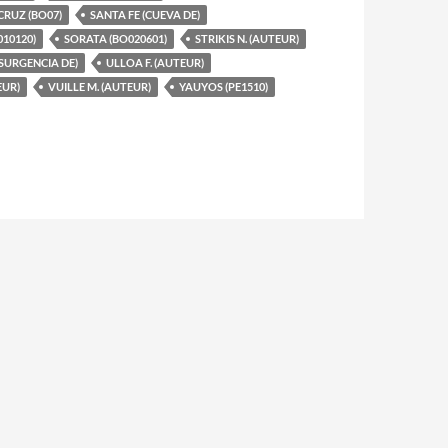
CRUZ (BO07)
SANTA FE (CUEVA DE)
10120)
SORATA (BO020601)
STRIKIS N. (AUTEUR)
SURGENCIA DE)
ULLOA F. (AUTEUR)
EUR)
VUILLE M. (AUTEUR)
YAUYOS (PE1510)