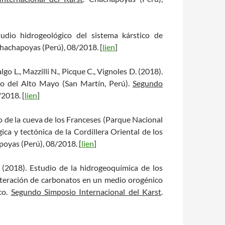
tudio hidrogeológico del sistema kárstico de
Chachapoyas (Perú), 08/2018. [
lien
]
algo L., Mazzilli N., Picque C., Vignoles D. (2018).
izo del Alto Mayo (San Martín, Perú).
Segundo
/2018. [
lien
]
co de la cueva de los Franceses (Parque Nacional
ica y tectónica de la Cordillera Oriental de los
poyas (Perú), 08/2018. [
lien
]
. (2018). Estudio de la hidrogeoquímica de los
alteración de carbonatos en un medio orogénico
ico.
Segundo Simposio Internacional del Karst
.