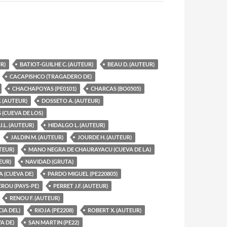
R)
BATIOT-GUILHE C. (AUTEUR)
BEAU D. (AUTEUR)
CACAPISHCO (TRAGADERO DE)
CHACHAPOYAS (PE0101)
CHARCAS (BO0505)
. (AUTEUR)
DOSSETO A. (AUTEUR)
 (CUEVA DE LOS)
.L. (AUTEUR)
HIDALGO L. (AUTEUR)
JALDIN M. (AUTEUR)
JOURDE H. (AUTEUR)
TEUR)
MANO NEGRA DE CHAURAYACU (CUEVA DE LA)
EUR)
NAVIDAD (GRUTA)
 (CUEVA DE)
PARDO MIGUEL (PE220805)
EROU (PAYS-PE)
PERRET J.F. (AUTEUR)
RENOU F. (AUTEUR)
IA DEL)
RIOJA (PE2208)
ROBERT X. (AUTEUR)
A DE)
SAN MARTIN (PE22)