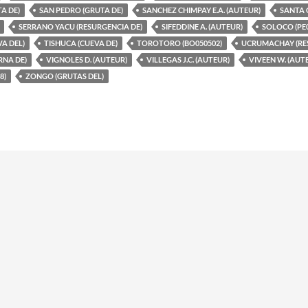
A DE)
SAN PEDRO (GRUTA DE)
SANCHEZ CHIMPAY E.A. (AUTEUR)
SANTA 
SERRANO YACU (RESURGENCIA DE)
SIFEDDINE A. (AUTEUR)
SOLOCO (PE0
VA DEL)
TISHUCA (CUEVA DE)
TOROTORO (BO050502)
UCRUMACHAY (RE
NA DE)
VIGNOLES D. (AUTEUR)
VILLEGAS J.C. (AUTEUR)
VIVEEN W. (AUT
8)
ZONGO (GRUTAS DEL)