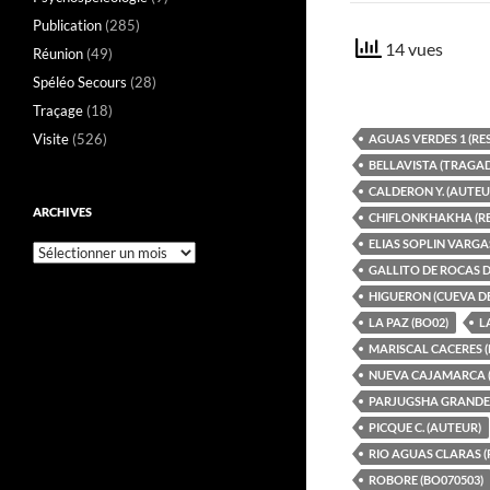
Publication
(285)
14 vues
Réunion
(49)
Spéléo Secours
(28)
Traçage
(18)
Visite
(526)
AGUAS VERDES 1 (RE
BELLAVISTA (TRAGA
CALDERON Y. (AUTEU
ARCHIVES
CHIFLONKHAKHA (RE
ELIAS SOPLIN VARGAS
Archives
GALLITO DE ROCAS D
HIGUERON (CUEVA DE
LA PAZ (BO02)
L
MARISCAL CACERES (
NUEVA CAJAMARCA (
PARJUGSHA GRANDE 
PICQUE C. (AUTEUR)
RIO AGUAS CLARAS (
ROBORE (BO070503)