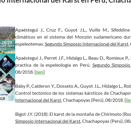
Apaéstegui J., Cruz F., Guyot J.L., Vuille M., Sifeddine
climáticos en el sistema del Monzón sudamericano dura
espeleotemas.
Segundo Simposio Internacional del Karst
,
Apaéstegui J., Perret J.F., Hidalgo L., Beau D., Romieux P., 
practica de la espeleología en Perú.
Segundo Simposio 
08/2018. [
lien
]
Baby P., Calderon Y., Dosseto A., Guyot J.L., Hidalgo L., Rob
Control tectónico de los sistemas kársticos de Chachap
Internacional del Karst
, Chachapoyas (Perú), 08/2018. [
li
Bigot J.Y. (2018). El karst de la montaña de Chirimoto (
Simposio Internacional del Karst
, Chachapoyas (Perú), 08