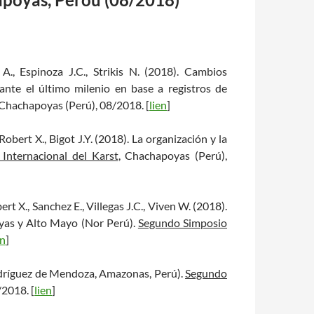
 A., Espinoza J.C., Strikis N. (2018). Cambios
nte el último milenio en base a registros de
 Chachapoyas (Perú), 08/2018. [
lien
]
Robert X., Bigot J.Y. (2018). La organización y la
Internacional del Karst
, Chachapoyas (Perú),
ert X., Sanchez E., Villegas J.C., Viven W. (2018).
oyas y Alto Mayo (Nor Perú).
Segundo Simposio
en
]
Rodríguez de Mendoza, Amazonas, Perú).
Segundo
/2018. [
lien
]