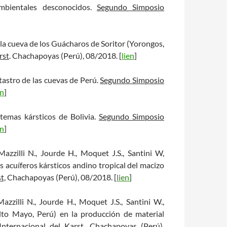
ambientales desconocidos.
Segundo Simposio
: la cueva de los Guácharos de Soritor (Yorongos,
rst
. Chachapoyas (Perú), 08/2018. [
lien
]
catastro de las cuevas de Perú.
Segundo Simposio
en
]
istemas kársticos de Bolivia.
Segundo Simposio
en
]
Mazzilli N., Jourde H., Moquet J.S., Santini W,
s acuíferos kársticos andino tropical del macizo
t,
Chachapoyas (Perú), 08/2018. [
lien
]
Mazzilli N., Jourde H., Moquet J.S., Santini W.,
Alto Mayo, Perú) en la producción de material
nternacional del Karst
. Chachapoyas (Perú),