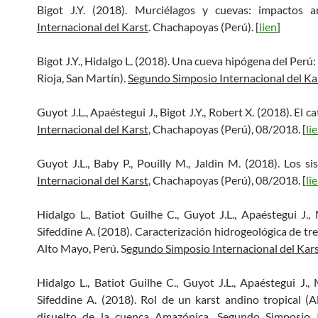
Bigot J.Y. (2018). Murciélagos y cuevas: impactos 
Internacional del Karst
. Chachapoyas (Perú). [
lien
]
Bigot J.Y., Hidalgo L. (2018). Una cueva hipógena del Perú
Rioja, San Martín).
Segundo Simposio Internacional del Ka
Guyot J.L., Apaéstegui J., Bigot J.Y., Robert X. (2018). El 
Internacional del Karst
, Chachapoyas (Perú), 08/2018. [
li
Guyot J.L., Baby P., Pouilly M., Jaldin M. (2018). Los s
Internacional del Karst
, Chachapoyas (Perú), 08/2018. [
li
Hidalgo L., Batiot Guilhe C., Guyot J.L., Apaéstegui J., 
Sifeddine A. (2018). Caracterización hidrogeológica de tre
Alto Mayo, Perú. S
egundo Simposio Internacional del Kars
Hidalgo L., Batiot Guilhe C., Guyot J.L., Apaéstegui J., 
Sifeddine A. (2018). Rol de un karst andino tropical (
disuelto de la cuenca Amazónica.
Segundo Simposio I