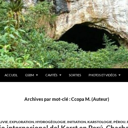
ACCUEIL
GSBM
CAVITÉS
SORTIES
PHOTOS ET VIDÉOS
Archives par mot-clé : Ccopa M. (Auteur)
LIVIE
,
EXPLORATION
,
HYDROGÉOLOGIE
,
INITIATION
,
KARSTOLOGIE
,
PÉROU
,
o internacional del Karst en Perú, Chach