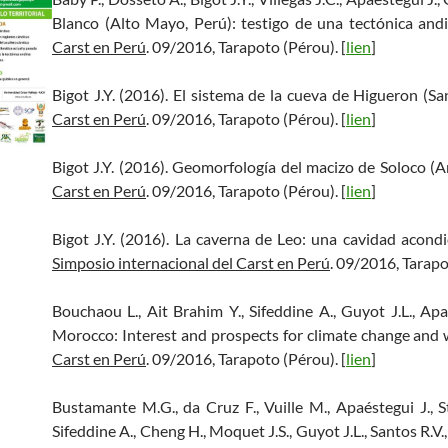
Blanco (Alto Mayo, Perú): testigo de una tectónica andi
Carst en Perú
. 09/2016, Tarapoto (Pérou). [
lien
]
Bigot J.Y. (2016). El sistema de la cueva de Higueron (Sa
Carst en Perú
. 09/2016, Tarapoto (Pérou). [
lien
]
Bigot J.Y. (2016). Geomorfología del macizo de Soloco (
Carst en Perú
. 09/2016, Tarapoto (Pérou). [
lien
]
Bigot J.Y. (2016). La caverna de Leo: una cavidad acon
Simposio internacional del Carst en Perú
. 09/2016, Tarapo
Bouchaou L., Ait Brahim Y., Sifeddine A., Guyot J.L., Apa
Morocco: Interest and prospects for climate change and 
Carst en Perú
. 09/2016, Tarapoto (Pérou). [
lien
]
Bustamante M.G., da Cruz F., Vuille M., Apaéstegui J., St
Sifeddine A., Cheng H., Moquet J.S., Guyot J.L., Santos R.V