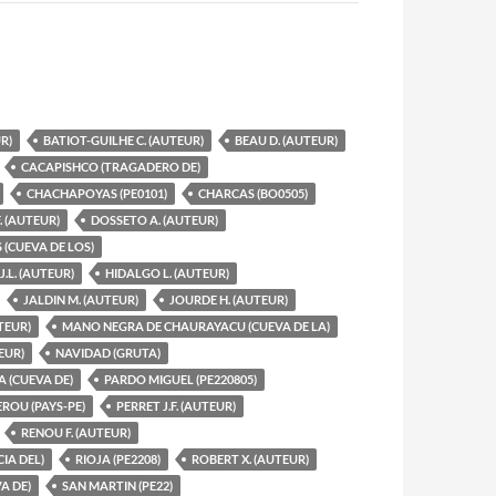
R)
BATIOT-GUILHE C. (AUTEUR)
BEAU D. (AUTEUR)
CACAPISHCO (TRAGADERO DE)
CHACHAPOYAS (PE0101)
CHARCAS (BO0505)
. (AUTEUR)
DOSSETO A. (AUTEUR)
 (CUEVA DE LOS)
.L. (AUTEUR)
HIDALGO L. (AUTEUR)
JALDIN M. (AUTEUR)
JOURDE H. (AUTEUR)
TEUR)
MANO NEGRA DE CHAURAYACU (CUEVA DE LA)
EUR)
NAVIDAD (GRUTA)
 (CUEVA DE)
PARDO MIGUEL (PE220805)
EROU (PAYS-PE)
PERRET J.F. (AUTEUR)
RENOU F. (AUTEUR)
IA DEL)
RIOJA (PE2208)
ROBERT X. (AUTEUR)
A DE)
SAN MARTIN (PE22)