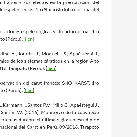
l anos y sus efectos en la precipitación del
 de espeleotemas.
1ro Simposio internacional del
loraciones espeleológicas y situación actual.
1ro
to (Pérou). [
lien
]
eddine A., Jourde H., Moquet J.S., Apaéstegui J.,
ico de los sistemas cársticos en la región Alto
016, Tarapoto (Pérou). [
lien
]
observación del carst francés: SNO KARST.
1ro
to (Pérou). [
lien
]
, Karmann I., Santos R.V., Millo C., Apaéstegui J.,
., Santini W. (2016). Monitoreo de la cueva São
eotemas durante el último siglo: un estudio de
nacional del Carst en Perú
. 09/2016, Tarapoto