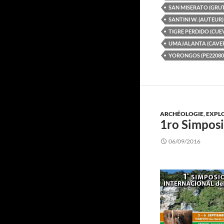
SAN MISERATO (GRUT
SANTINI W. (AUTEUR)
TIGRE PERDIDO (CUE
UMAJALANTA (CAVER
YORONGOS (PE22080
ARCHÉOLOGIE
,
EXPL
1ro Simposi
06/09/2016