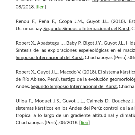
08/2018. [
lien
]
Renou F., Peña F., Ccopa J.M., Guyot J.L. (2018). Es
Ucrumachay.
Segundo Simposio Internacional del Karst
, 
Robert X., Apaéstegui J., Baby P., Bigot J.Y., Guyot J.L., Hid
Síntesis de las exploraciones espeleológicas en el mac
Simposio Internacional del Karst
, Chachapoyas (Perú), 08
Robert X., Guyot J.L., Macedo V. (2018). El sistema kársti
de Río Abiseo, Perú), testigo de la evolución geomorfológ
Andes.
Segundo Simposio Internacional del Karst
, Chacha
Ulloa F., Moquet J.S., Guyot J.L., Calmels D., Bouchez J
sistemas kársticos en los Andes del Perú: control de la 
tropical a lo largo de un gradiente altitudinal y climát
Chachapoyas (Perú), 08/2018. [
lien
]