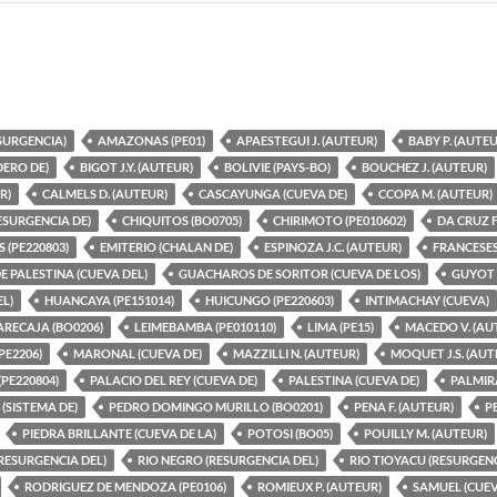
SURGENCIA)
AMAZONAS (PE01)
APAESTEGUI J. (AUTEUR)
BABY P. (AUTEU
DERO DE)
BIGOT J.Y. (AUTEUR)
BOLIVIE (PAYS-BO)
BOUCHEZ J. (AUTEUR)
R)
CALMELS D. (AUTEUR)
CASCAYUNGA (CUEVA DE)
CCOPA M. (AUTEUR)
SURGENCIA DE)
CHIQUITOS (BO0705)
CHIRIMOTO (PE010602)
DA CRUZ F
 (PE220803)
EMITERIO (CHALAN DE)
ESPINOZA J.C. (AUTEUR)
FRANCESES
E PALESTINA (CUEVA DEL)
GUACHAROS DE SORITOR (CUEVA DE LOS)
GUYOT J
L)
HUANCAYA (PE151014)
HUICUNGO (PE220603)
INTIMACHAY (CUEVA)
ARECAJA (BO0206)
LEIMEBAMBA (PE010110)
LIMA (PE15)
MACEDO V. (AU
PE2206)
MARONAL (CUEVA DE)
MAZZILLI N. (AUTEUR)
MOQUET J.S. (AUT
PE220804)
PALACIO DEL REY (CUEVA DE)
PALESTINA (CUEVA DE)
PALMIRA
(SISTEMA DE)
PEDRO DOMINGO MURILLO (BO0201)
PENA F. (AUTEUR)
P
PIEDRA BRILLANTE (CUEVA DE LA)
POTOSI (BO05)
POUILLY M. (AUTEUR)
RESURGENCIA DEL)
RIO NEGRO (RESURGENCIA DEL)
RIO TIOYACU (RESURGENC
RODRIGUEZ DE MENDOZA (PE0106)
ROMIEUX P. (AUTEUR)
SAMUEL (CUEV