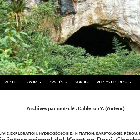
ACCUEIL
GSBM
CAVITÉS
SORTIES
PHOTOS ET VIDÉOS
Archives par mot-clé : Calderon Y. (Auteur)
LIVIE
,
EXPLORATION
,
HYDROGÉOLOGIE
,
INITIATION
,
KARSTOLOGIE
,
PÉROU
,
o internacional del Karst en Perú, Chach