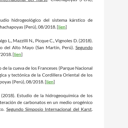
tudio hidrogeológico del sistema kárstico de
Chachapoyas (Perú), 08/2018. [
lien
]
algo L., Mazzilli N., Picque C., Vignoles D. (2018).
izo del Alto Mayo (San Martín, Perú).
Segundo
/2018. [
lien
]
co de la cueva de los Franceses (Parque Nacional
ica y tectónica de la Cordillera Oriental de los
poyas (Perú), 08/2018. [
lien
]
. (2018). Estudio de la hidrogeoquímica de los
alteración de carbonatos en un medio orogénico
ico.
Segundo Simposio Internacional del Karst
.