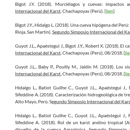
Bigot J.Y. (2018). Murciélagos y cuevas: impactos 
Internacional del Karst
. Chachapoyas (Perú). [
lien
]
Bigot J.Y., Hidalgo L. (2018). Una cueva hipógena del Perú
Rioja, San Martín).
Segundo Simposio Internacional del Ka
Guyot J.L., Apaéstegui J., Bigot J.Y., Robert X. (2018). El 
Internacional del Karst
, Chachapoyas (Perú), 08/2018. [
li
Guyot J.L., Baby P., Pouilly M., Jaldin M. (2018). Los s
Internacional del Karst
, Chachapoyas (Perú), 08/2018. [
li
Hidalgo L., Batiot Guilhe C., Guyot J.L., Apaéstegui J., 
Sifeddine A. (2018). Caracterización hidrogeológica de tre
Alto Mayo, Perú. S
egundo Simposio Internacional del Kars
Hidalgo L., Batiot Guilhe C., Guyot J.L., Apaéstegui J., 
Sifeddine A. (2018). Rol de un karst andino tropical (
disuelto de la cuenca Amazónica.
Segundo Simposio I