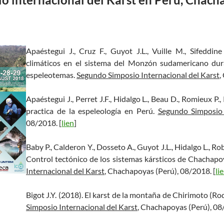
Apaéstegui J., Cruz F., Guyot J.L., Vuille M., Sifeddine
climáticos en el sistema del Monzón sudamericano dura
espeleotemas.
Segundo Simposio Internacional del Karst
,
Apaéstegui J., Perret J.F., Hidalgo L., Beau D., Romieux P., 
practica de la espeleología en Perú.
Segundo Simposio 
08/2018. [
lien
]
Baby P., Calderon Y., Dosseto A., Guyot J.L., Hidalgo L., Rob
Control tectónico de los sistemas kársticos de Chachap
Internacional del Karst
, Chachapoyas (Perú), 08/2018. [
li
Bigot J.Y. (2018). El karst de la montaña de Chirimoto (
Simposio Internacional del Karst
, Chachapoyas (Perú), 08