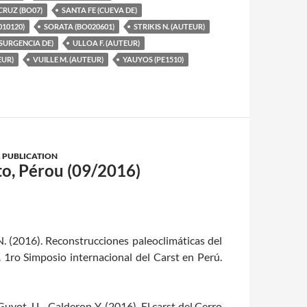
CRUZ (BO07)
SANTA FE (CUEVA DE)
10120)
SORATA (BO020601)
STRIKIS N. (AUTEUR)
SURGENCIA DE)
ULLOA F. (AUTEUR)
EUR)
VUILLE M. (AUTEUR)
YAUYOS (PE1510)
,
PUBLICATION
to, Pérou (09/2016)
s N. (2016). Reconstrucciones paleoclimáticas del
. 1ro Simposio internacional del Carst en Perú.
 Guyot J.L., Calderon Y. (2016). El carst del Cerro