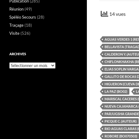
Publication
(285)
Réunion
(49)
14 vues
Spéléo Secours
(28)
Traçage
(18)
Visite
(526)
AGUAS VERDES 1 (RE
BELLAVISTA (TRAGA
ARCHIVES
CALDERON Y. (AUTEU
CHIFLONKHAKHA (RE
Archives
ELIAS SOPLIN VARGAS
GALLITO DE ROCAS D
HIGUERON (CUEVA DE
LA PAZ (BO02)
L
MARISCAL CACERES (
NUEVA CAJAMARCA (
PARJUGSHA GRANDE 
PICQUE C. (AUTEUR)
RIO AGUAS CLARAS (
ROBORE (BO070503)