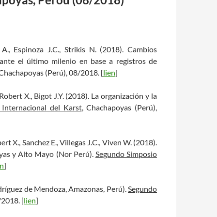
 A., Espinoza J.C., Strikis N. (2018). Cambios
nte el último milenio en base a registros de
 Chachapoyas (Perú), 08/2018. [
lien
]
Robert X., Bigot J.Y. (2018). La organización y la
Internacional del Karst
, Chachapoyas (Perú),
ert X., Sanchez E., Villegas J.C., Viven W. (2018).
oyas y Alto Mayo (Nor Perú).
Segundo Simposio
en
]
Rodríguez de Mendoza, Amazonas, Perú).
Segundo
/2018. [
lien
]