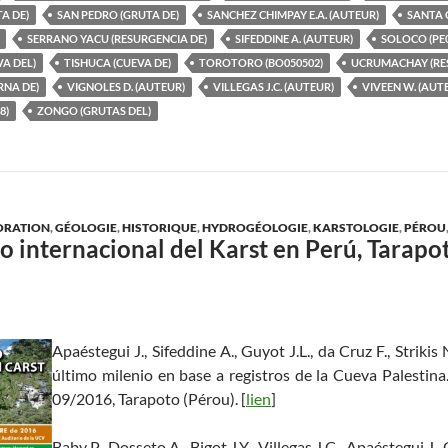
A DE)
SAN PEDRO (GRUTA DE)
SANCHEZ CHIMPAY E.A. (AUTEUR)
SANTA 
SERRANO YACU (RESURGENCIA DE)
SIFEDDINE A. (AUTEUR)
SOLOCO (PE0
VA DEL)
TISHUCA (CUEVA DE)
TOROTORO (BO050502)
UCRUMACHAY (RE
NA DE)
VIGNOLES D. (AUTEUR)
VILLEGAS J.C. (AUTEUR)
VIVEEN W. (AUT
8)
ZONGO (GRUTAS DEL)
ORATION
,
GÉOLOGIE
,
HISTORIQUE
,
HYDROGÉOLOGIE
,
KARSTOLOGIE
,
PÉROU
o internacional del Karst en Perú, Tarapo
Apaéstegui J., Sifeddine A., Guyot J.L., da Cruz F., Striki
último milenio en base a registros de la Cueva Palestina
09/2016, Tarapoto (Pérou). [
lien
]
Baby P., Dosseto A., Bigot J.Y., Villegas J.C., Apaéstegui J.,