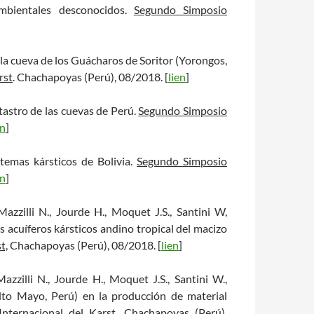
ambientales desconocidos.
Segundo Simposio
: la cueva de los Guácharos de Soritor (Yorongos,
rst
. Chachapoyas (Perú), 08/2018. [
lien
]
catastro de las cuevas de Perú.
Segundo Simposio
en
]
istemas kársticos de Bolivia.
Segundo Simposio
en
]
Mazzilli N., Jourde H., Moquet J.S., Santini W,
s acuíferos kársticos andino tropical del macizo
t,
Chachapoyas (Perú), 08/2018. [
lien
]
Mazzilli N., Jourde H., Moquet J.S., Santini W.,
Alto Mayo, Perú) en la producción de material
nternacional del Karst
. Chachapoyas (Perú),