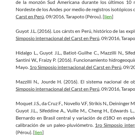
de la monzón Sud Americana durante los últimos 10 mi
Nordeste de los Andes por medio de registros isotópicos
Carst en Perú
. 09/2016, Tarapoto (Pérou). [
lien
]
Guyot J.L. (2016). Los cársts en Perú, histórico de las exp
Simposio internacional del Carst en Perú
. 09/2016, Tarapo
Hidalgo L., Guyot J.L., Batiot-Guilhe C., Mazzilli N., Sif
Santini W., Fraizy P. (2016). Funcionamiento hidrogeoquím
Mayo.
1ro Simposio internacional del Carst en Perú
. 09/2
Mazzilli N., Jourde H. (2016). El sistema nacional de 
Simposio internacional del Carst en Perú
. 09/2016, Tarapo
Moquet J.S., da Cruz F., Novello V.F, Strikis N., Deininger M.
Guyot J.L., Sifeddine A., Vuille M., Cheng H., Edwards L
Bernardo en Brasil central y variación de d18O en espel
calibración de un paleo-pluviómetro.
1ro Simposio inter
(Pérou). [
lien
]