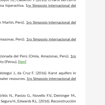
na hiperactiva. 1
ro Simposio internacional del
n Martín, Perú).
1ro Simposio internacional del
Amazonas, Perú).
1ro Simposio internacional del
dicionada del Perú (Omia, Amazonas, Perú).
1ro
to (Pérou). [
lien
]
éstegui J., da Cruz F. (2016). Karst aquifers in
water resources.
1ro Simposio internacional del
rikis N., Panizo G., Novello F.V., Deininger M.,
., Segura H., Edwards R.L. (2016). Reconstrucción