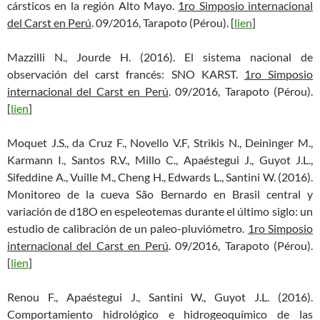
cársticos en la región Alto Mayo.
1ro Simposio internacional
del Carst en Perú
. 09/2016, Tarapoto (Pérou). [
lien
]
Mazzilli N., Jourde H. (2016). El sistema nacional de
observación del carst francés: SNO KARST.
1ro Simposio
internacional del Carst en Perú
. 09/2016, Tarapoto (Pérou).
[
lien
]
Moquet J.S., da Cruz F., Novello V.F, Strikis N., Deininger M.,
Karmann I., Santos R.V., Millo C., Apaéstegui J., Guyot J.L.,
Sifeddine A., Vuille M., Cheng H., Edwards L., Santini W. (2016).
Monitoreo de la cueva São Bernardo en Brasil central y
variación de d18O en espeleotemas durante el último siglo: un
estudio de calibración de un paleo-pluviómetro.
1ro Simposio
internacional del Carst en Perú
. 09/2016, Tarapoto (Pérou).
[
lien
]
Renou F., Apaéstegui J., Santini W., Guyot J.L. (2016).
Comportamiento hidrológico e hidrogeoquímico de las