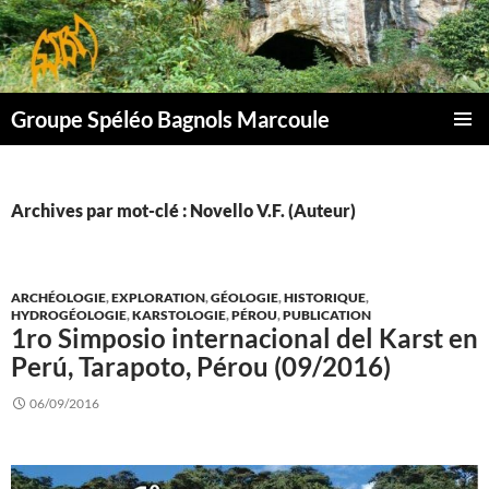
Aller
au
contenu
Groupe Spéléo Bagnols Marcoule
MENU
PRINCI
Archives par mot-clé : Novello V.F. (Auteur)
ARCHÉOLOGIE
,
EXPLORATION
,
GÉOLOGIE
,
HISTORIQUE
,
HYDROGÉOLOGIE
,
KARSTOLOGIE
,
PÉROU
,
PUBLICATION
1ro Simposio internacional del Karst en
Perú, Tarapoto, Pérou (09/2016)
06/09/2016