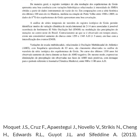
Moquet J.S., Cruz F., Apaestegui J., Novello V., Strikis N., Cheng
H., Edwards R.L., Guyot J.L. and Sifeddine A. (2013).