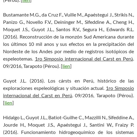
Bustamante M.G., da Cruz F., Vuille M., Apaéstegui J., Strikis N.,
Panizo G., Novello F.V., Deininger M., Sifeddine A., Cheng H.,
Moquet J.S., Guyot J.L., Santos R.V., Segura H., Edwards R.L.
(2016). Reconstrucción de la monzón Sud Americana durante
los últimos 10 mil anos y sus efectos en la precipitación del
Nordeste de los Andes por medio de registros isotópicos de
espeleotemas.
1ro Simposio internacional del Carst en Perú
.
09/2016, Tarapoto (Pérou). [
lien
]
Guyot J.L. (2016). Los cársts en Perú, histórico de las
exploraciones espeleológicas y situación actual.
1ro Simposio
internacional del Carst en Perú
. 09/2016, Tarapoto (Pérou).
[
lien
]
Hidalgo L., Guyot J.L., Batiot-Guilhe C., Mazzilli N., Sifeddine A.,
Jourde H., Moquet J.S., Apaéstegui J., Santini W., Fraizy P.
(2016). Funcionamiento hidrogeoquímico de los sistemas