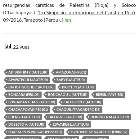
resurgencias cársticas de Palestina (Rioja) y Soloco
(Chachapoyas).
1ro Simposio internacional del Carst en Perú
.
09/2016, Tarapoto (Pérou). [
lien
]
22 vues
AIT BRAHIM Y. (AUTEUR)
AMAZONAS (PE01)
APAESTEGUI J. (AUTEUR)
BABY P. (AUTEUR)
BATIOT-GUILHE C. (AUTEUR)
BIGOT J.Y. (AUTEUR)
BONGARA (PE0103)
BOUCHAOU L. (AUTEUR)
BRESIL (PAYS-BR)
BUSTAMANTE M.G. (AUTEUR)
CALDERON Y. (AUTEUR)
CHACHAPOYAS (PE0101)
CHAQUIL (TRAGADERO DE)
CHENG H. (AUTEUR)
DA CRUZ F. (AUTEUR)
DEININGER M. (AUTEUR)
DOSSETO A. (AUTEUR)
EDWARDS L. (AUTEUR)
ELIAS SOPLIN VARGAS (PE220803)
FONTAINE-DE-VAUCLUSE (FR84139)