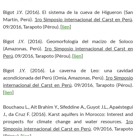
Bigot J.Y. (2016). El sistema de la cueva de Higueron (San
Martín, Perú).
1ro Simposio internacional del Carst en Perú
.
09/2016, Tarapoto (Pérou). [
lien
]
Bigot J.Y. (2016). Geomorfología del macizo de Soloco
(Amazonas, Perú).
1ro Simposio internacional del Carst en
Perú
. 09/2016, Tarapoto (Pérou). [
lien
]
Bigot J.Y. (2016). La caverna de Leo: una cavidad
acondicionada del Perú (Omia, Amazonas, Perú).
1ro Simposio
internacional del Carst en Perú
. 09/2016, Tarapoto (Pérou).
[
lien
]
Bouchaou L., Ait Brahim Y., Sifeddine A., Guyot J.L., Apaéstegui
J., da Cruz F. (2016). Karst aquifers in Morocco: Interest and
prospects for climate change and water resources.
1ro
Simposio internacional del Carst en Perú
. 09/2016, Tarapoto
(Pérou). [
lien
]