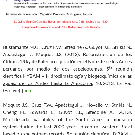
Bustamante M.G., Cruz F.W., Siffedine A., Guyot J.L., Strikis N.,
Apaéstegui J., Moquet J.S. (2013). Reconstrucción de los
últimos 18 ky de Paleoprecipitación en el Noreste de los Andes
ta
peruanos por medio de dos espeleotemas.
5
reunión
científica HYBAM – Hidroclimatología y biogeoquímica de las
aguas: de los Andes hasta la Amazonia
, 10/2013, La Paz
(Bolivie). [
lien
]
Moquet J.S., Cruz F.W., Apaéstegui J., Novello V., Strikis N.,
Cheng H., Edwards L., Guyot J.L., Sifeddine A. (2013).
Multidecadal variability of the South America monsoon
system during the last 2000 years in central western Brazil
ta
based on speleothem records.
5
reunión científica HYBAM –