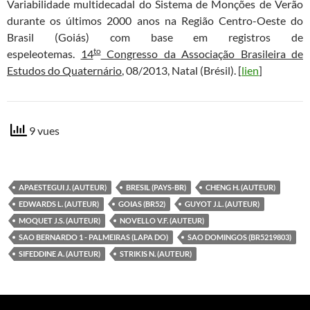
Variabilidade multidecadal do Sistema de Monções de Verão
durante os últimos 2000 anos na Região Centro-Oeste do
Brasil (Goiás) com base em registros de
to
espeleotemas.
14
Congresso da Associação Brasileira de
Estudos do Quaternário
, 08/2013, Natal (Brésil). [
lien
]
9 vues
APAESTEGUI J. (AUTEUR)
BRESIL (PAYS-BR)
CHENG H. (AUTEUR)
EDWARDS L. (AUTEUR)
GOIAS (BR52)
GUYOT J.L. (AUTEUR)
MOQUET J.S. (AUTEUR)
NOVELLO V.F. (AUTEUR)
SAO BERNARDO 1 - PALMEIRAS (LAPA DO)
SAO DOMINGOS (BR5219803)
SIFEDDINE A. (AUTEUR)
STRIKIS N. (AUTEUR)