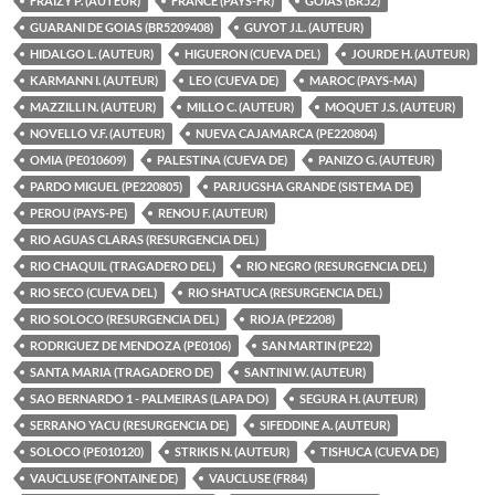
FRAIZY P. (AUTEUR)
FRANCE (PAYS-FR)
GOIAS (BR52)
GUARANI DE GOIAS (BR5209408)
GUYOT J.L. (AUTEUR)
HIDALGO L. (AUTEUR)
HIGUERON (CUEVA DEL)
JOURDE H. (AUTEUR)
KARMANN I. (AUTEUR)
LEO (CUEVA DE)
MAROC (PAYS-MA)
MAZZILLI N. (AUTEUR)
MILLO C. (AUTEUR)
MOQUET J.S. (AUTEUR)
NOVELLO V.F. (AUTEUR)
NUEVA CAJAMARCA (PE220804)
OMIA (PE010609)
PALESTINA (CUEVA DE)
PANIZO G. (AUTEUR)
PARDO MIGUEL (PE220805)
PARJUGSHA GRANDE (SISTEMA DE)
PEROU (PAYS-PE)
RENOU F. (AUTEUR)
RIO AGUAS CLARAS (RESURGENCIA DEL)
RIO CHAQUIL (TRAGADERO DEL)
RIO NEGRO (RESURGENCIA DEL)
RIO SECO (CUEVA DEL)
RIO SHATUCA (RESURGENCIA DEL)
RIO SOLOCO (RESURGENCIA DEL)
RIOJA (PE2208)
RODRIGUEZ DE MENDOZA (PE0106)
SAN MARTIN (PE22)
SANTA MARIA (TRAGADERO DE)
SANTINI W. (AUTEUR)
SAO BERNARDO 1 - PALMEIRAS (LAPA DO)
SEGURA H. (AUTEUR)
SERRANO YACU (RESURGENCIA DE)
SIFEDDINE A. (AUTEUR)
SOLOCO (PE010120)
STRIKIS N. (AUTEUR)
TISHUCA (CUEVA DE)
VAUCLUSE (FONTAINE DE)
VAUCLUSE (FR84)