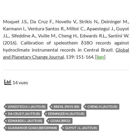
Moquet J.S., Da Cruz F., Novello V., Strikis N., Deininger M.,
Karmann I., Ventura Santos R., Millot C., Apaestegui J., Guyot
J.L., Sifeddine A., Vuille M., Cheng H., Edwards R.L., Santini W.
(2016). Calibration of speleothem δ18O records against
hydroclimate instrumental records in Central Brazil.
Global
and Planetary Change Journal,
139: 151-164. [
lien
]
14 vues
APAESTEGUI J. (AUTEUR)
BRESIL (PAYS-BR)
CHENG H. (AUTEUR)
DA CRUZ F. (AUTEUR)
DEININGER M. (AUTEUR)
EDWARDS L. (AUTEUR)
GOIAS (BR52)
GUARANI DE GOIAS (BR5209408)
GUYOT J.L. (AUTEUR)