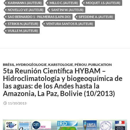
KARMANN I. (AUTEUR)
MILLO C. (AUTEUR)
MOQUET J.S. (AUTEUR)
NOVELLO V.F. (AUTEUR)
SANTINI W. (AUTEUR)
SAO BERNARDO 1 - PALMEIRAS (LAPA DO)
SIFEDDINE A. (AUTEUR)
STRIKIS N. (AUTEUR)
VENTURA SANTOS R. (AUTEUR)
VUILLE M. (AUTEUR)
BRÉSIL
,
HYDROGÉOLOGIE
,
KARSTOLOGIE
,
PÉROU
,
PUBLICATION
5ta Reunión Científica HYBAM –
Hidroclimatología y biogeoquímica de
las aguas: de los Andes hasta la
Amazonia, La Paz, Bolivie (10/2013)
11/10/2013