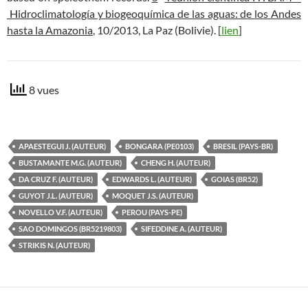
Hidroclimatología y biogeoquímica de las aguas: de los Andes
hasta la Amazonia
, 10/2013, La Paz (Bolivie). [
lien
]
8 vues
APAESTEGUI J. (AUTEUR)
BONGARA (PE0103)
BRESIL (PAYS-BR)
BUSTAMANTE M.G. (AUTEUR)
CHENG H. (AUTEUR)
DA CRUZ F. (AUTEUR)
EDWARDS L. (AUTEUR)
GOIAS (BR52)
GUYOT J.L. (AUTEUR)
MOQUET J.S. (AUTEUR)
NOVELLO V.F. (AUTEUR)
PEROU (PAYS-PE)
SAO DOMINGOS (BR5219803)
SIFEDDINE A. (AUTEUR)
STRIKIS N. (AUTEUR)