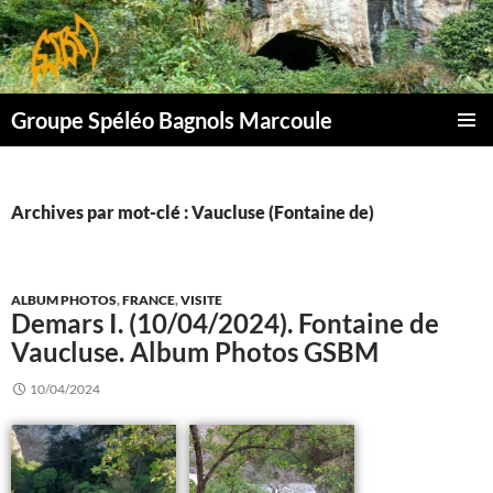
Aller
au
contenu
Groupe Spéléo Bagnols Marcoule
MENU
PRINCI
Archives par mot-clé : Vaucluse (Fontaine de)
ALBUM PHOTOS
,
FRANCE
,
VISITE
Demars I. (10/04/2024). Fontaine de
Vaucluse. Album Photos GSBM
10/04/2024