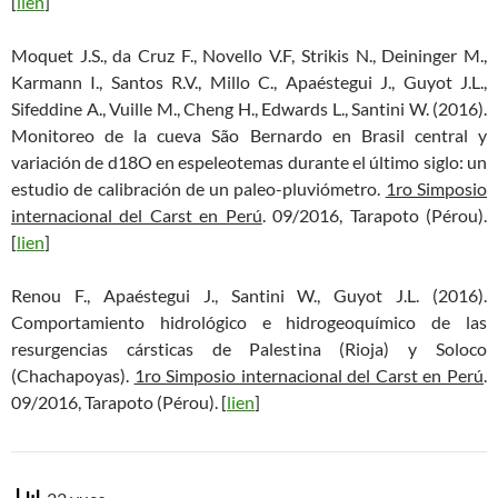
[
lien
]
Moquet J.S., da Cruz F., Novello V.F, Strikis N., Deininger M.,
Karmann I., Santos R.V., Millo C., Apaéstegui J., Guyot J.L.,
Sifeddine A., Vuille M., Cheng H., Edwards L., Santini W. (2016).
Monitoreo de la cueva São Bernardo en Brasil central y
variación de d18O en espeleotemas durante el último siglo: un
estudio de calibración de un paleo-pluviómetro.
1ro Simposio
internacional del Carst en Perú
. 09/2016, Tarapoto (Pérou).
[
lien
]
Renou F., Apaéstegui J., Santini W., Guyot J.L. (2016).
Comportamiento hidrológico e hidrogeoquímico de las
resurgencias cársticas de Palestina (Rioja) y Soloco
(Chachapoyas).
1ro Simposio internacional del Carst en Perú
.
09/2016, Tarapoto (Pérou). [
lien
]