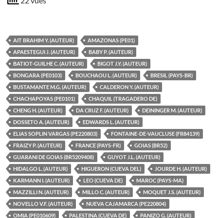
22 vues
AIT BRAHIM Y. (AUTEUR)
AMAZONAS (PE01)
APAESTEGUI J. (AUTEUR)
BABY P. (AUTEUR)
BATIOT-GUILHE C. (AUTEUR)
BIGOT J.Y. (AUTEUR)
BONGARA (PE0103)
BOUCHAOU L. (AUTEUR)
BRESIL (PAYS-BR)
BUSTAMANTE M.G. (AUTEUR)
CALDERON Y. (AUTEUR)
CHACHAPOYAS (PE0101)
CHAQUIL (TRAGADERO DE)
CHENG H. (AUTEUR)
DA CRUZ F. (AUTEUR)
DEININGER M. (AUTEUR)
DOSSETO A. (AUTEUR)
EDWARDS L. (AUTEUR)
ELIAS SOPLIN VARGAS (PE220803)
FONTAINE-DE-VAUCLUSE (FR84139)
FRAIZY P. (AUTEUR)
FRANCE (PAYS-FR)
GOIAS (BR52)
GUARANI DE GOIAS (BR5209408)
GUYOT J.L. (AUTEUR)
HIDALGO L. (AUTEUR)
HIGUERON (CUEVA DEL)
JOURDE H. (AUTEUR)
KARMANN I. (AUTEUR)
LEO (CUEVA DE)
MAROC (PAYS-MA)
MAZZILLI N. (AUTEUR)
MILLO C. (AUTEUR)
MOQUET J.S. (AUTEUR)
NOVELLO V.F. (AUTEUR)
NUEVA CAJAMARCA (PE220804)
OMIA (PE010609)
PALESTINA (CUEVA DE)
PANIZO G. (AUTEUR)