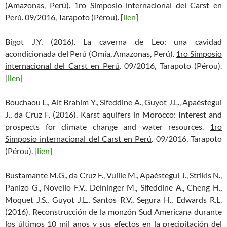
(Amazonas, Perú).
1ro Simposio internacional del Carst en
Perú
. 09/2016, Tarapoto (Pérou). [
lien
]
Bigot J.Y. (2016). La caverna de Leo: una cavidad
acondicionada del Perú (Omia, Amazonas, Perú).
1ro Simposio
internacional del Carst en Perú
. 09/2016, Tarapoto (Pérou).
[
lien
]
Bouchaou L., Ait Brahim Y., Sifeddine A., Guyot J.L., Apaéstegui
J., da Cruz F. (2016). Karst aquifers in Morocco: Interest and
prospects for climate change and water resources.
1ro
Simposio internacional del Carst en Perú
. 09/2016, Tarapoto
(Pérou). [
lien
]
Bustamante M.G., da Cruz F., Vuille M., Apaéstegui J., Strikis N.,
Panizo G., Novello F.V., Deininger M., Sifeddine A., Cheng H.,
Moquet J.S., Guyot J.L., Santos R.V., Segura H., Edwards R.L.
(2016). Reconstrucción de la monzón Sud Americana durante
los últimos 10 mil anos y sus efectos en la precipitación del