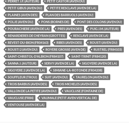
PERRET J.F. (AUTEUR)
PETIT CASTOR (AVEN DU)
PETIT GIBUS (AVEN DU)
PETITE RESCLAVE (AVEN DE LA)
PLAINES (AVEN DES)
PLAN DES BARRUOLS (AVEN DU)
POLJE (AVEN DU)
PONS (BORNES DE)
PONT DES COLONS (AVEN DU)
POURACHIERE (AVEN DE LA)
PRES (AVEN DES)
PUIG J.M. (AUTEUR)
RENARDIERES DE CHEYRAN (GROTTES)
RESCLAVE (AVEN DE LA)
REVEST-DU-BION (FR04163)
RIBES (AVEN DES)
ROUSTI (AVEN DU)
ROUSTI 2 (AVEN DU)
ROYERE GROSSE (AVEN DE)
RUSTREL (FR84103)
SAINT-CHRISTOL-D'ALBION (FR84107)
SAINT-TRINIT (FR84120)
SANNA J. (AUTEUR)
SERVY (AVEN DE LA)
SIGOYERE (AVEN DE LA)
SIGOYERE 2 (AVEN DE LA)
SIMIANE-LA-ROTONDE (FR04208)
SOUFFLEUR (TROU)
SUIT (AVEN DU)
TAURELON (AVEN DU)
TROIS BARBUS (AVEN DES)
TROIS MICHELES (AVEN DES)
VALLON DE LA PETITE (AVEN DU)
VAUCLUSE (FONTAINE DE)
VAUCLUSE (FR84)
VAUMALE (PETIT AVEN VERTICAL DE)
VENTOUSE (AVEN DE LA)