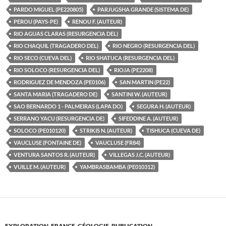
PARDO MIGUEL (PE220805)
PARJUGSHA GRANDE (SISTEMA DE)
PEROU (PAYS-PE)
RENOU F. (AUTEUR)
RIO AGUAS CLARAS (RESURGENCIA DEL)
RIO CHAQUIL (TRAGADERO DEL)
RIO NEGRO (RESURGENCIA DEL)
RIO SECO (CUEVA DEL)
RIO SHATUCA (RESURGENCIA DEL)
RIO SOLOCO (RESURGENCIA DEL)
RIOJA (PE2208)
RODRIGUEZ DE MENDOZA (PE0106)
SAN MARTIN (PE22)
SANTA MARIA (TRAGADERO DE)
SANTINI W. (AUTEUR)
SAO BERNARDO 1 - PALMEIRAS (LAPA DO)
SEGURA H. (AUTEUR)
SERRANO YACU (RESURGENCIA DE)
SIFEDDINE A. (AUTEUR)
SOLOCO (PE010120)
STRIKIS N. (AUTEUR)
TISHUCA (CUEVA DE)
VAUCLUSE (FONTAINE DE)
VAUCLUSE (FR84)
VENTURA SANTOS R. (AUTEUR)
VILLEGAS J.C. (AUTEUR)
VUILLE M. (AUTEUR)
YAMBRASBAMBA (PE010312)
EXPLORATION
,
FRANCE
,
GÉOLOGIE
,
PUBLICATION