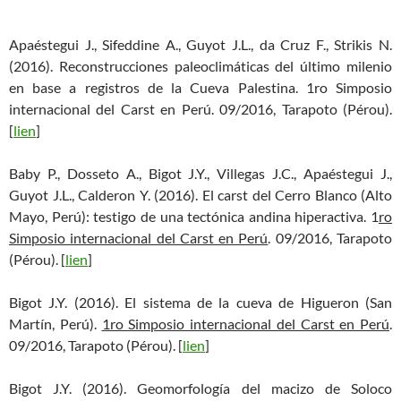
Apaéstegui J., Sifeddine A., Guyot J.L., da Cruz F., Strikis N.
(2016). Reconstrucciones paleoclimáticas del último milenio
en base a registros de la Cueva Palestina. 1ro Simposio
internacional del Carst en Perú. 09/2016, Tarapoto (Pérou).
[
lien
]
Baby P., Dosseto A., Bigot J.Y., Villegas J.C., Apaéstegui J.,
Guyot J.L., Calderon Y. (2016). El carst del Cerro Blanco (Alto
Mayo, Perú): testigo de una tectónica andina hiperactiva. 1
ro
Simposio internacional del Carst en Perú
. 09/2016, Tarapoto
(Pérou). [
lien
]
Bigot J.Y. (2016). El sistema de la cueva de Higueron (San
Martín, Perú).
1ro Simposio internacional del Carst en Perú
.
09/2016, Tarapoto (Pérou). [
lien
]
Bigot J.Y. (2016). Geomorfología del macizo de Soloco