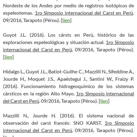
Nordeste de los Andes por medio de registros isotópicos de
espeleotemas.
1ro Simposio internacional del Carst en Perú
.
09/2016, Tarapoto (Pérou). [
lien
]
Guyot J.L. (2016). Los cársts en Perú, histórico de las
exploraciones espeleológicas y situación actual.
1ro Simposio
internacional del Carst en Perú
. 09/2016, Tarapoto (Pérou).
[
lien
]
Hidalgo L., Guyot J.L., Batiot-Guilhe C., Mazzilli N., Sifeddine A.,
Jourde H., Moquet J.S., Apaéstegui J., Santini W., Fraizy P.
(2016). Funcionamiento hidrogeoquímico de los sistemas
cársticos en la región Alto Mayo.
1ro Simposio internacional
del Carst en Perú
. 09/2016, Tarapoto (Pérou). [
lien
]
Mazzilli N., Jourde H. (2016). El sistema nacional de
observación del carst francés: SNO KARST.
1ro Simposio
internacional del Carst en Perú
. 09/2016, Tarapoto (Pérou).