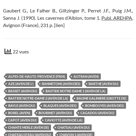
Gaubert G., Le Falher B., Giltzinger P., Perret J.F., Puig J.M.,
Sanna J. (1990). Les cavernes d’Albion, tome 1.
Publ. AREHPA
,
Avignon (France), 231 p. [lien]
22 vues
ALPES-DE-HAUTE-PROVENCE (FR04)
AUTRAN (AVEN)
AZE (AVEN DE L')
BANNETONS (AVEN DES)
BARTHE (AVEN DU)
BASSET (AVEN DU)
BASTIDE NOTRE-DAME 1 (AVEN DE LA)
BASTIDE NOTRE-DAME 2 (AVEN DE LA)
BAUME GALINIERE (GROTTE DE)
BAYLE (AVEN DU)
BLAQUES (AVEN DES)
BOMBOUYES (AVEN DES)
BOREL (AVEN)
BOURINET (AVEN DU)
CAGADOU (AVEN DU)
CAPOT (AVEN DU)
CAVIOTTE (AVEN DE LA)
CHANTE MERLE (AVEN DE)
CHATEAU (AVEN DU)
CHATEAU D'EAU (AVEN DU)
CHAVON 1 (AVEN DE)