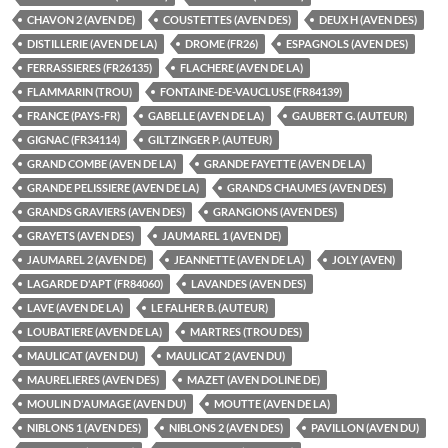
CHAVON 2 (AVEN DE)
COUSTETTES (AVEN DES)
DEUX H (AVEN DES)
DISTILLERIE (AVEN DE LA)
DROME (FR26)
ESPAGNOLS (AVEN DES)
FERRASSIERES (FR26135)
FLACHERE (AVEN DE LA)
FLAMMARIN (TROU)
FONTAINE-DE-VAUCLUSE (FR84139)
FRANCE (PAYS-FR)
GABELLE (AVEN DE LA)
GAUBERT G. (AUTEUR)
GIGNAC (FR34114)
GILTZINGER P. (AUTEUR)
GRAND COMBE (AVEN DE LA)
GRANDE FAYETTE (AVEN DE LA)
GRANDE PELISSIERE (AVEN DE LA)
GRANDS CHAUMES (AVEN DES)
GRANDS GRAVIERS (AVEN DES)
GRANGIONS (AVEN DES)
GRAYETS (AVEN DES)
JAUMAREL 1 (AVEN DE)
JAUMAREL 2 (AVEN DE)
JEANNETTE (AVEN DE LA)
JOLY (AVEN)
LAGARDE D'APT (FR84060)
LAVANDES (AVEN DES)
LAVE (AVEN DE LA)
LE FALHER B. (AUTEUR)
LOUBATIERE (AVEN DE LA)
MARTRES (TROU DES)
MAULICAT (AVEN DU)
MAULICAT 2 (AVEN DU)
MAURELIERES (AVEN DES)
MAZET (AVEN DOLINE DE)
MOULIN D'AUMAGE (AVEN DU)
MOUTTE (AVEN DE LA)
NIBLONS 1 (AVEN DES)
NIBLONS 2 (AVEN DES)
PAVILLON (AVEN DU)