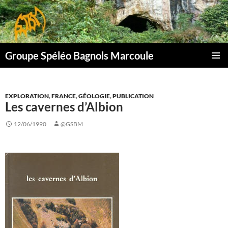
Aller
au
contenu
Groupe Spéléo Bagnols Marcoule
MENU
PRINCI
EXPLORATION
,
FRANCE
,
GÉOLOGIE
,
PUBLICATION
Les cavernes d’Albion
12/06/1990
@GSBM