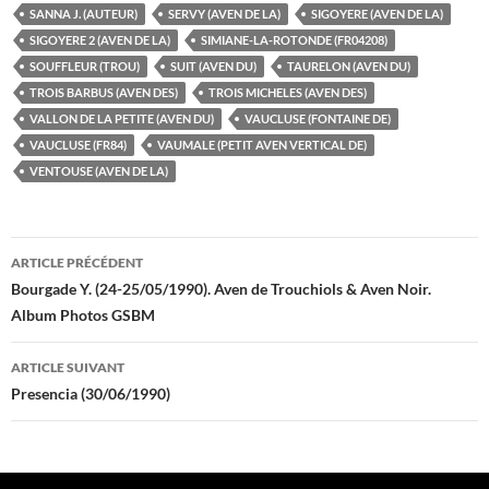
SANNA J. (AUTEUR)
SERVY (AVEN DE LA)
SIGOYERE (AVEN DE LA)
SIGOYERE 2 (AVEN DE LA)
SIMIANE-LA-ROTONDE (FR04208)
SOUFFLEUR (TROU)
SUIT (AVEN DU)
TAURELON (AVEN DU)
TROIS BARBUS (AVEN DES)
TROIS MICHELES (AVEN DES)
VALLON DE LA PETITE (AVEN DU)
VAUCLUSE (FONTAINE DE)
VAUCLUSE (FR84)
VAUMALE (PETIT AVEN VERTICAL DE)
VENTOUSE (AVEN DE LA)
Navigation
ARTICLE PRÉCÉDENT
des
Bourgade Y. (24-25/05/1990). Aven de Trouchiols & Aven Noir.
Album Photos GSBM
articles
ARTICLE SUIVANT
Presencia (30/06/1990)