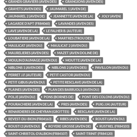
GRANDS GRAVIERS (AVEN DES)
GRANGIONS (AVEN DES)
GRAYETS (AVEN DES)
JAUMAREL 1 (AVEN DE)
JAUMAREL 2 (AVEN DE)
JEANNETTE (AVEN DE LA)
JOLY (AVEN)
LAGARDE D'APT (FR84060)
LAVANDES (AVEN DES)
LAVE (AVEN DE LA)
LE FALHER B. (AUTEUR)
LOUBATIERE (AVEN DE LA)
MARTRES (TROU DES)
MAULICAT (AVEN DU)
MAULICAT 2 (AVEN DU)
MAURELIERES (AVEN DES)
MAZET (AVEN DOLINE DE)
MOULIN D'AUMAGE (AVEN DU)
MOUTTE (AVEN DE LA)
NIBLONS 1 (AVEN DES)
NIBLONS 2 (AVEN DES)
PAVILLON (AVEN DU)
PERRET J.F. (AUTEUR)
PETIT CASTOR (AVEN DU)
PETIT GIBUS (AVEN DU)
PETITE RESCLAVE (AVEN DE LA)
PLAINES (AVEN DES)
PLAN DES BARRUOLS (AVEN DU)
POLJE (AVEN DU)
PONS (BORNES DE)
PONT DES COLONS (AVEN DU)
POURACHIERE (AVEN DE LA)
PRES (AVEN DES)
PUIG J.M. (AUTEUR)
RENARDIERES DE CHEYRAN (GROTTES)
RESCLAVE (AVEN DE LA)
REVEST-DU-BION (FR04163)
RIBES (AVEN DES)
ROUSTI (AVEN DU)
ROUSTI 2 (AVEN DU)
ROYERE GROSSE (AVEN DE)
RUSTREL (FR84103)
SAINT-CHRISTOL-D'ALBION (FR84107)
SAINT-TRINIT (FR84120)