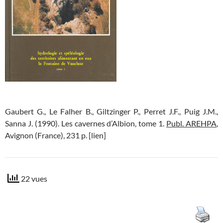
Gaubert G., Le Falher B., Giltzinger P., Perret J.F., Puig J.M.,
Sanna J. (1990). Les cavernes d’Albion, tome 1.
Publ. AREHPA
,
Avignon (France), 231 p. [lien]
22 vues