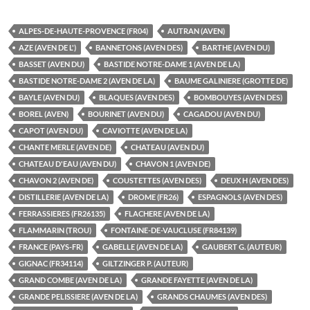
ALPES-DE-HAUTE-PROVENCE (FR04)
AUTRAN (AVEN)
AZE (AVEN DE L')
BANNETONS (AVEN DES)
BARTHE (AVEN DU)
BASSET (AVEN DU)
BASTIDE NOTRE-DAME 1 (AVEN DE LA)
BASTIDE NOTRE-DAME 2 (AVEN DE LA)
BAUME GALINIERE (GROTTE DE)
BAYLE (AVEN DU)
BLAQUES (AVEN DES)
BOMBOUYES (AVEN DES)
BOREL (AVEN)
BOURINET (AVEN DU)
CAGADOU (AVEN DU)
CAPOT (AVEN DU)
CAVIOTTE (AVEN DE LA)
CHANTE MERLE (AVEN DE)
CHATEAU (AVEN DU)
CHATEAU D'EAU (AVEN DU)
CHAVON 1 (AVEN DE)
CHAVON 2 (AVEN DE)
COUSTETTES (AVEN DES)
DEUX H (AVEN DES)
DISTILLERIE (AVEN DE LA)
DROME (FR26)
ESPAGNOLS (AVEN DES)
FERRASSIERES (FR26135)
FLACHERE (AVEN DE LA)
FLAMMARIN (TROU)
FONTAINE-DE-VAUCLUSE (FR84139)
FRANCE (PAYS-FR)
GABELLE (AVEN DE LA)
GAUBERT G. (AUTEUR)
GIGNAC (FR34114)
GILTZINGER P. (AUTEUR)
GRAND COMBE (AVEN DE LA)
GRANDE FAYETTE (AVEN DE LA)
GRANDE PELISSIERE (AVEN DE LA)
GRANDS CHAUMES (AVEN DES)