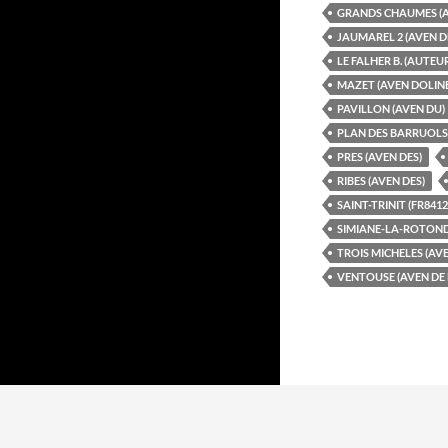
GRANDS CHAUMES (A
JAUMAREL 2 (AVEN D
LE FALHER B. (AUTEU
MAZET (AVEN DOLINE
PAVILLON (AVEN DU)
PLAN DES BARRUOLS 
PRES (AVEN DES)
RIBES (AVEN DES)
SAINT-TRINIT (FR8412
SIMIANE-LA-ROTONDE
TROIS MICHELES (AVE
VENTOUSE (AVEN DE 