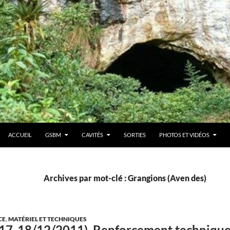
ACCUEIL
GSBM
CAVITÉS
SORTIES
PHOTOS ET VIDÉOS
Archives par mot-clé : Grangions (Aven des)
CE
,
MATÉRIEL ET TECHNIQUES
17-18/12/2011). Renforcement technique e