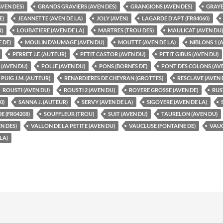
VEN DES)
GRANDS GRAVIERS (AVEN DES)
GRANGIONS (AVEN DES)
GRAYE
E)
JEANNETTE (AVEN DE LA)
JOLY (AVEN)
LAGARDE D'APT (FR84060)
R)
LOUBATIERE (AVEN DE LA)
MARTRES (TROU DES)
MAULICAT (AVEN DU)
 DE)
MOULIN D'AUMAGE (AVEN DU)
MOUTTE (AVEN DE LA)
NIBLONS 1 (
PERRET J.F. (AUTEUR)
PETIT CASTOR (AVEN DU)
PETIT GIBUS (AVEN DU)
(AVEN DU)
POLJE (AVEN DU)
PONS (BORNES DE)
PONT DES COLONS (AVE
PUIG J.M. (AUTEUR)
RENARDIERES DE CHEYRAN (GROTTES)
RESCLAVE (AVEN 
ROUSTI (AVEN DU)
ROUSTI 2 (AVEN DU)
ROYERE GROSSE (AVEN DE)
RUS
0)
SANNA J. (AUTEUR)
SERVY (AVEN DE LA)
SIGOYERE (AVEN DE LA)
 (FR04208)
SOUFFLEUR (TROU)
SUIT (AVEN DU)
TAURELON (AVEN DU)
N DES)
VALLON DE LA PETITE (AVEN DU)
VAUCLUSE (FONTAINE DE)
VAUC
LA)