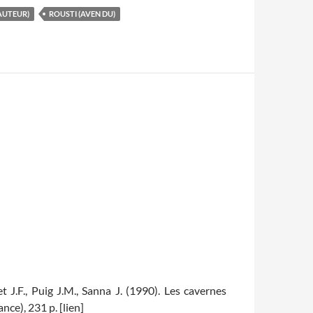
AUTEUR)
ROUSTI (AVEN DU)
et J.F., Puig J.M., Sanna J. (1990). Les cavernes
nce), 231 p. [lien]