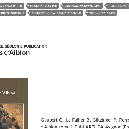
OVENCE (FR04)
FRANCE (PAYS-FR)
GRANGIONS (AVEN DES)
ROUARD M. (
LBION (FR84107)
SIMIANE-LA-ROTONDE (FR04208)
VAUCLUSE (FR84)
CE
,
GÉOLOGIE
,
PUBLICATION
s d’Albion
Gaubert G., Le Falher B., Giltzinger P., Perr
d’Albion, tome 1.
Publ. AREHPA
, Avignon (Fra