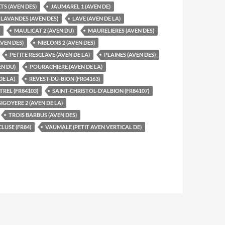
TS (AVEN DES)
JAUMAREL 1 (AVEN DE)
LAVANDES (AVEN DES)
LAVE (AVEN DE LA)
MAULICAT 2 (AVEN DU)
MAURELIERES (AVEN DES)
AVEN DES)
NIBLONS 2 (AVEN DES)
PETITE RESCLAVE (AVEN DE LA)
PLAINES (AVEN DES)
N DU)
POURACHIERE (AVEN DE LA)
DE LA)
REVEST-DU-BION (FR04163)
TREL (FR84103)
SAINT-CHRISTOL-D'ALBION (FR84107)
SIGOYERE 2 (AVEN DE LA)
TROIS BARBUS (AVEN DES)
LUSE (FR84)
VAUMALE (PETIT AVEN VERTICAL DE)