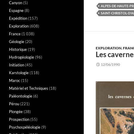
Canyon
(5)
ALPES-DE-HAUTE-PR
Espagne
(8)
SAINT-CHRISTOL-D'A
Expédition
(157)
Exploration
(608)
France
(1 038)
Géologie
(20)
EXPLORATION
,
FRAN
Historique
(19)
Les caverne
Hydrogéologie
(96)
12/06/1990
Initiation
(45)
Karstologie
(118)
Maroc
(15)
Matériel et Techniques
(18)
Paléontologie
(6)
Pérou
(221)
Plongée
(38)
Prospection
(55)
Psychospéléologie
(9)