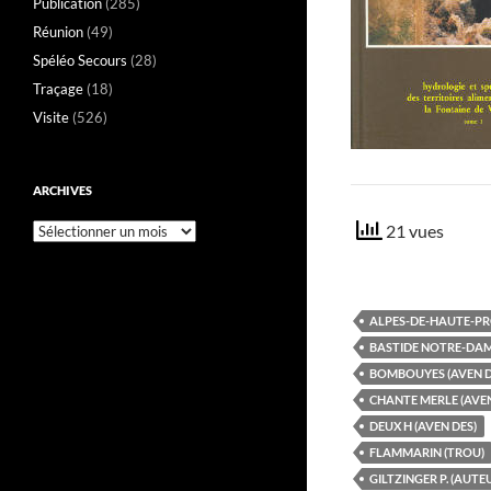
Publication
(285)
Réunion
(49)
Spéléo Secours
(28)
Traçage
(18)
Visite
(526)
ARCHIVES
21 vues
Archives
ALPES-DE-HAUTE-PR
BASTIDE NOTRE-DAME
BOMBOUYES (AVEN D
CHANTE MERLE (AVEN
DEUX H (AVEN DES)
FLAMMARIN (TROU)
GILTZINGER P. (AUTE