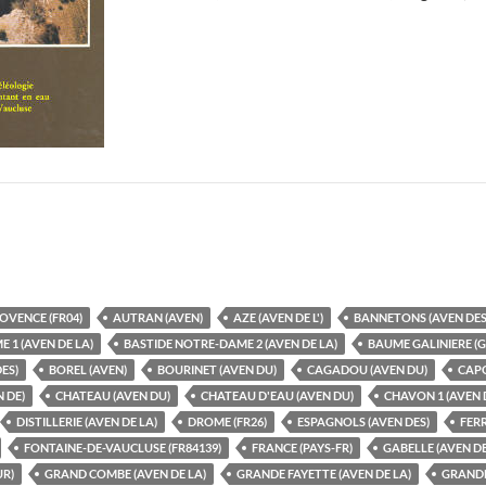
OVENCE (FR04)
AUTRAN (AVEN)
AZE (AVEN DE L')
BANNETONS (AVEN DES
 1 (AVEN DE LA)
BASTIDE NOTRE-DAME 2 (AVEN DE LA)
BAUME GALINIERE (
ES)
BOREL (AVEN)
BOURINET (AVEN DU)
CAGADOU (AVEN DU)
CAPO
 DE)
CHATEAU (AVEN DU)
CHATEAU D'EAU (AVEN DU)
CHAVON 1 (AVEN 
DISTILLERIE (AVEN DE LA)
DROME (FR26)
ESPAGNOLS (AVEN DES)
FERR
FONTAINE-DE-VAUCLUSE (FR84139)
FRANCE (PAYS-FR)
GABELLE (AVEN DE
UR)
GRAND COMBE (AVEN DE LA)
GRANDE FAYETTE (AVEN DE LA)
GRANDE 