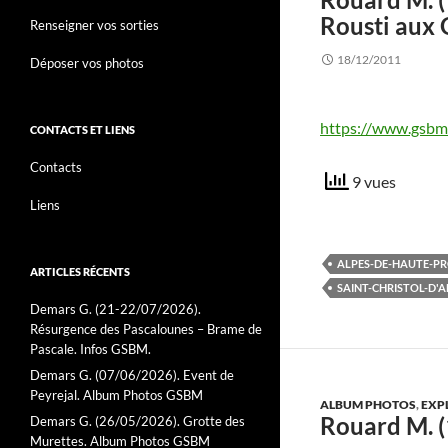
Rousti aux 
Renseigner vos sorties
18/12/2011
Déposer vos photos
https://www.gsbm.
CONTACTS ET LIENS
Contacts
9 vues
Liens
ALPES-DE-HAUTE-PR
ARTICLES RÉCENTS
SAINT-CHRISTOL-D'A
Demars G. (21-22/07/2026).
Résurgence des Pascalounes – Brame de
Pascale. Infos GSBM.
Demars G. (07/06/2026). Event de
Peyrejal. Album Photos GSBM
ALBUM PHOTOS
,
EXP
Rouard M. (
Demars G. (26/05/2026). Grotte des
Murettes. Album Photos GSBM