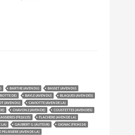
)
BARTHE (AVEN DU)
BASSET (AVEN DU)
GROTTE DE)
BAYLE (AVEN DU)
BLAQUES (AVEN DES)
T (AVEN DU)
CAVIOTTE (AVEN DE LA)
DE)
CHAVON 2 (AVEN DE)
COUSTETTES (AVEN DES)
ASSIERES (FR26135)
FLACHERE (AVEN DE LA)
 LA)
GAUBERT G. (AUTEUR)
GIGNAC (FR34114)
PELISSIERE (AVEN DE LA)