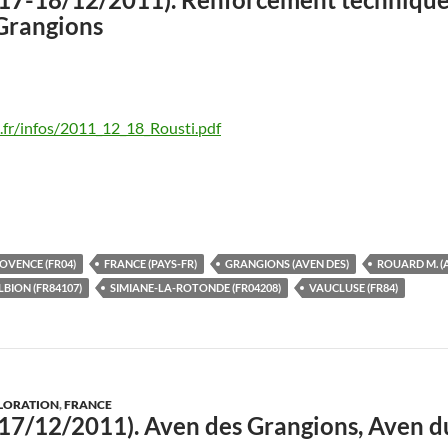
Grangions
fr/infos/2011_12_18_Rousti.pdf
OVENCE (FR04)
FRANCE (PAYS-FR)
GRANGIONS (AVEN DES)
ROUARD M. (
LBION (FR84107)
SIMIANE-LA-ROTONDE (FR04208)
VAUCLUSE (FR84)
LORATION
,
FRANCE
17/12/2011). Aven des Grangions, Aven 