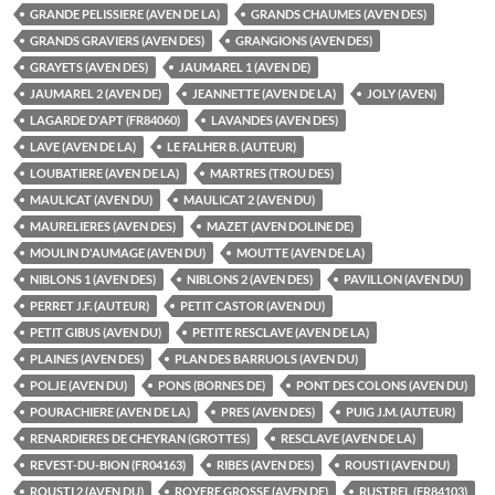
GRANDE PELISSIERE (AVEN DE LA)
GRANDS CHAUMES (AVEN DES)
GRANDS GRAVIERS (AVEN DES)
GRANGIONS (AVEN DES)
GRAYETS (AVEN DES)
JAUMAREL 1 (AVEN DE)
JAUMAREL 2 (AVEN DE)
JEANNETTE (AVEN DE LA)
JOLY (AVEN)
LAGARDE D'APT (FR84060)
LAVANDES (AVEN DES)
LAVE (AVEN DE LA)
LE FALHER B. (AUTEUR)
LOUBATIERE (AVEN DE LA)
MARTRES (TROU DES)
MAULICAT (AVEN DU)
MAULICAT 2 (AVEN DU)
MAURELIERES (AVEN DES)
MAZET (AVEN DOLINE DE)
MOULIN D'AUMAGE (AVEN DU)
MOUTTE (AVEN DE LA)
NIBLONS 1 (AVEN DES)
NIBLONS 2 (AVEN DES)
PAVILLON (AVEN DU)
PERRET J.F. (AUTEUR)
PETIT CASTOR (AVEN DU)
PETIT GIBUS (AVEN DU)
PETITE RESCLAVE (AVEN DE LA)
PLAINES (AVEN DES)
PLAN DES BARRUOLS (AVEN DU)
POLJE (AVEN DU)
PONS (BORNES DE)
PONT DES COLONS (AVEN DU)
POURACHIERE (AVEN DE LA)
PRES (AVEN DES)
PUIG J.M. (AUTEUR)
RENARDIERES DE CHEYRAN (GROTTES)
RESCLAVE (AVEN DE LA)
REVEST-DU-BION (FR04163)
RIBES (AVEN DES)
ROUSTI (AVEN DU)
ROUSTI 2 (AVEN DU)
ROYERE GROSSE (AVEN DE)
RUSTREL (FR84103)