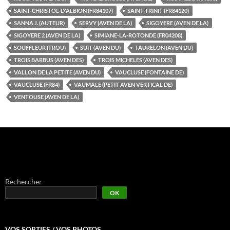
SAINT-CHRISTOL-D'ALBION (FR84107)
SAINT-TRINIT (FR84120)
SANNA J. (AUTEUR)
SERVY (AVEN DE LA)
SIGOYERE (AVEN DE LA)
SIGOYERE 2 (AVEN DE LA)
SIMIANE-LA-ROTONDE (FR04208)
SOUFFLEUR (TROU)
SUIT (AVEN DU)
TAURELON (AVEN DU)
TROIS BARBUS (AVEN DES)
TROIS MICHELES (AVEN DES)
VALLON DE LA PETITE (AVEN DU)
VAUCLUSE (FONTAINE DE)
VAUCLUSE (FR84)
VAUMALE (PETIT AVEN VERTICAL DE)
VENTOUSE (AVEN DE LA)
Rechercher
OK
VOS SORTIES / VOS PHOTOS