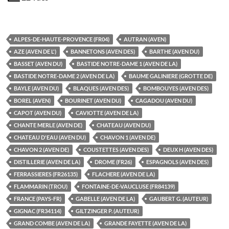
ALPES-DE-HAUTE-PROVENCE (FR04)
AUTRAN (AVEN)
AZE (AVEN DE L')
BANNETONS (AVEN DES)
BARTHE (AVEN DU)
BASSET (AVEN DU)
BASTIDE NOTRE-DAME 1 (AVEN DE LA)
BASTIDE NOTRE-DAME 2 (AVEN DE LA)
BAUME GALINIERE (GROTTE DE)
BAYLE (AVEN DU)
BLAQUES (AVEN DES)
BOMBOUYES (AVEN DES)
BOREL (AVEN)
BOURINET (AVEN DU)
CAGADOU (AVEN DU)
CAPOT (AVEN DU)
CAVIOTTE (AVEN DE LA)
CHANTE MERLE (AVEN DE)
CHATEAU (AVEN DU)
CHATEAU D'EAU (AVEN DU)
CHAVON 1 (AVEN DE)
CHAVON 2 (AVEN DE)
COUSTETTES (AVEN DES)
DEUX H (AVEN DES)
DISTILLERIE (AVEN DE LA)
DROME (FR26)
ESPAGNOLS (AVEN DES)
FERRASSIERES (FR26135)
FLACHERE (AVEN DE LA)
FLAMMARIN (TROU)
FONTAINE-DE-VAUCLUSE (FR84139)
FRANCE (PAYS-FR)
GABELLE (AVEN DE LA)
GAUBERT G. (AUTEUR)
GIGNAC (FR34114)
GILTZINGER P. (AUTEUR)
GRAND COMBE (AVEN DE LA)
GRANDE FAYETTE (AVEN DE LA)