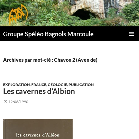
Aller
au
contenu
Groupe Spéléo Bagnols Marcoule
MENU
PRINCI
Archives par mot-clé : Chavon 2 (Aven de)
EXPLORATION
,
FRANCE
,
GÉOLOGIE
,
PUBLICATION
Les cavernes d’Albion
12/06/1990