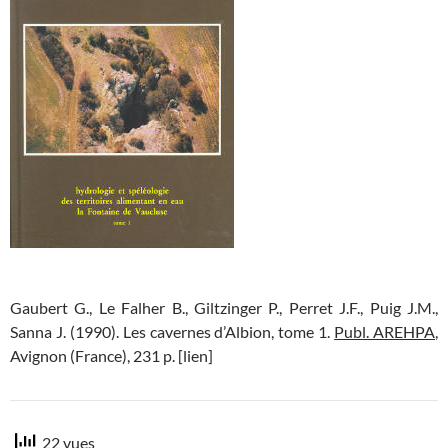
Gaubert G., Le Falher B., Giltzinger P., Perret J.F., Puig J.M.,
Sanna J. (1990). Les cavernes d’Albion, tome 1.
Publ. AREHPA
,
Avignon (France), 231 p. [lien]
22 vues