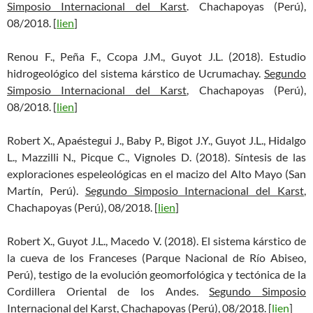
Simposio Internacional del Karst
. Chachapoyas (Perú),
08/2018. [
lien
]
Renou F., Peña F., Ccopa J.M., Guyot J.L. (2018). Estudio
hidrogeológico del sistema kárstico de Ucrumachay.
Segundo
Simposio Internacional del Karst
, Chachapoyas (Perú),
08/2018. [
lien
]
Robert X., Apaéstegui J., Baby P., Bigot J.Y., Guyot J.L., Hidalgo
L., Mazzilli N., Picque C., Vignoles D. (2018). Síntesis de las
exploraciones espeleológicas en el macizo del Alto Mayo (San
Martín, Perú).
Segundo Simposio Internacional del Karst
,
Chachapoyas (Perú), 08/2018. [
lien
]
Robert X., Guyot J.L., Macedo V. (2018). El sistema kárstico de
la cueva de los Franceses (Parque Nacional de Río Abiseo,
Perú), testigo de la evolución geomorfológica y tectónica de la
Cordillera Oriental de los Andes.
Segundo Simposio
Internacional del Karst
, Chachapoyas (Perú), 08/2018. [
lien
]