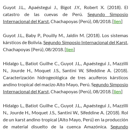
Guyot J.L., Apaéstegui J., Bigot J.Y., Robert X. (2018). El
catastro de las cuevas de Perú.
Segundo Simposio
Internacional del Karst
, Chachapoyas (Perú), 08/2018. [
lien
]
Guyot J.L., Baby P., Pouilly M., Jaldin M. (2018). Los sistemas
kársticos de Bolivia.
Segundo Simposio Internacional del Karst
,
Chachapoyas (Perú), 08/2018. [
lien
]
Hidalgo L., Batiot Guilhe C., Guyot J.L., Apaéstegui J., Mazzilli
N., Jourde H., Moquet J.S., Santini W, Sifeddine A. (2018).
Caracterización hidrogeológica de tres acuíferos kársticos
andino tropical del macizo Alto Mayo, Perú. S
egundo Simposio
Internacional del Karst,
Chachapoyas (Perú), 08/2018. [
lien
]
Hidalgo L., Batiot Guilhe C., Guyot J.L., Apaéstegui J., Mazzilli
N., Jourde H., Moquet J.S., Santini W., Sifeddine A. (2018). Rol
de un karst andino tropical (Alto Mayo, Perú) en la producción
de material disuelto de la cuenca Amazónica.
Segundo