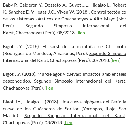
Baby P., Calderon Y., Dosseto A., Guyot J.L., Hidalgo L., Robert
X., Sanchez E., Villegas J.C., Viven W. (2018). Control tectónico
de los sistemas kársticos de Chachapoyas y Alto Mayo (Nor
Perú).
Segundo Simposio Internacional del
Karst
, Chachapoyas (Perú), 08/2018. [
lien
]
Bigot J.Y. (2018). El karst de la montaña de Chirimoto
(Rodríguez de Mendoza, Amazonas, Perú).
Segundo Simposio
Internacional del Karst
, Chachapoyas (Perú), 08/2018. [
lien
]
Bigot J.Y. (2018). Murciélagos y cuevas: impactos ambientales
desconocidos.
Segundo Simposio Internacional del Karst
.
Chachapoyas (Perú). [
lien
]
Bigot J.Y., Hidalgo L. (2018). Una cueva hipógena del Perú: la
cueva de los Guácharos de Soritor (Yorongos, Rioja, San
Martín).
Segundo Simposio Internacional del Karst
.
Chachapoyas (Perú), 08/2018. [
lien
]