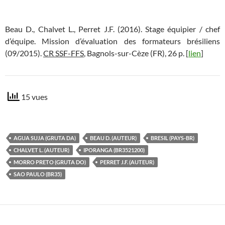
Beau D., Chalvet L., Perret J.F. (2016). Stage équipier / chef
d’équipe. Mission d’évaluation des formateurs brésiliens
(09/2015).
CR SSF-FFS
, Bagnols-sur-Cèze (FR), 26 p. [
lien
]
15 vues
AGUA SUJA (GRUTA DA)
BEAU D. (AUTEUR)
BRESIL (PAYS-BR)
CHALVET L. (AUTEUR)
IPORANGA (BR3521200)
MORRO PRETO (GRUTA DO)
PERRET J.F. (AUTEUR)
SAO PAULO (BR35)