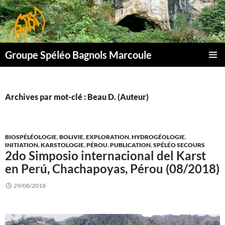
Aller
au
contenu
Groupe Spéléo Bagnols Marcoule
MENU
PRINCI
Archives par mot-clé : Beau D. (Auteur)
BIOSPÉLÉOLOGIE
,
BOLIVIE
,
EXPLORATION
,
HYDROGÉOLOGIE
,
INITIATION
,
KARSTOLOGIE
,
PÉROU
,
PUBLICATION
,
SPÉLÉO SECOURS
2do Simposio internacional del Karst
en Perú, Chachapoyas, Pérou (08/2018)
29/08/2018