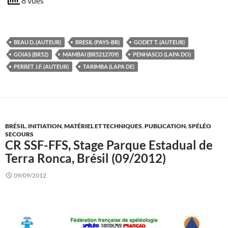
8 vues
BEAU D. (AUTEUR)
BRESIL (PAYS-BR)
GODET T. (AUTEUR)
GOIAS (BR52)
MAMBAI (BR5212709)
PENHASCO (LAPA DO)
PERRET J.F. (AUTEUR)
TARIMBA (LAPA DE)
BRÉSIL
,
INITIATION
,
MATÉRIEL ET TECHNIQUES
,
PUBLICATION
,
SPÉLÉO
SECOURS
CR SSF-FFS, Stage Parque Estadual de
Terra Ronca, Brésil (09/2012)
09/09/2012