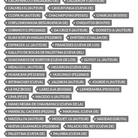
CACAPISHCO (TRAGADERO DE)
CALDERON Y. (AUTEUR)
CALMELS D. (AUTEUR)
CASCAYUNGA (CUEVA DE)
CCOPA M. (AUTEUR)
CHACHAPOYAS (PE0101)
CHARCAS (BO0505)
CHIFLONKHAKHA (RESURGENCIA DE)
CHIQUITOS (BO0705)
CHIRIMOTO (PE010602)
DA CRUZ F. (AUTEUR)
DOSSETO A. (AUTEUR)
ELIAS SOPLIN VARGAS (PE220803)
EMITERIO (CHALAN DE)
ESPINOZA J.C. (AUTEUR)
FRANCESES (CUEVA DE LOS)
GALLITO DE ROCAS DE PALESTINA (CUEVA DEL)
GUACHAROS DE SORITOR (CUEVA DE LOS)
GUYOT J.L. (AUTEUR)
HIDALGO L. (AUTEUR)
HIGUERON (CUEVA DEL)
HUANCAYA (PE151014)
HUICUNGO (PE220603)
INTIMACHAY (CUEVA)
JALDIN M. (AUTEUR)
JOURDE H. (AUTEUR)
LA PAZ (BO02)
LARECAJA (BO0206)
LEIMEBAMBA (PE010110)
LIMA (PE15)
MACEDO V. (AUTEUR)
MANO NEGRA DE CHAURAYACU (CUEVA DE LA)
MARISCAL CACERES (PE2206)
MARONAL (CUEVA DE)
MAZZILLI N. (AUTEUR)
MOQUET J.S. (AUTEUR)
NAVIDAD (GRUTA)
NUEVA CAJAMARCA (PE220804)
PALACIO DEL REY (CUEVA DE)
PALESTINA (CUEVA DE)
PALMIRA (CUEVA DE)