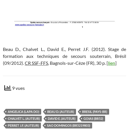
Beau D., Chalvet L., David E., Perret J.F. (2012). Stage de
formation aux techniques de secours souterrain, Brésil
(09/2012).
CR SSF-FFS
, Bagnols-sur-Cèze (FR), 30 p. [
lien
]
9 vues
ANGELICA (LAPA DO)
BEAU D. (AUTEUR)
BRESIL (PAYS-BR)
CHALVET L. (AUTEUR)
DAVID E. (AUTEUR)
GOIAS (BR52)
PERRET J.F. (AUTEUR)
SAO DOMINGOS (BR5219803)