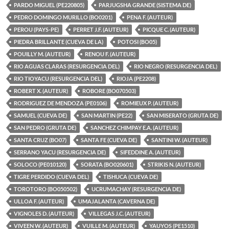
PARDO MIGUEL (PE220805)
PARJUGSHA GRANDE (SISTEMA DE)
PEDRO DOMINGO MURILLO (BO0201)
PENA F. (AUTEUR)
PEROU (PAYS-PE)
PERRET J.F. (AUTEUR)
PICQUE C. (AUTEUR)
PIEDRA BRILLANTE (CUEVA DE LA)
POTOSI (BO05)
POUILLY M. (AUTEUR)
RENOU F. (AUTEUR)
RIO AGUAS CLARAS (RESURGENCIA DEL)
RIO NEGRO (RESURGENCIA DEL)
RIO TIOYACU (RESURGENCIA DEL)
RIOJA (PE2208)
ROBERT X. (AUTEUR)
ROBORE (BO070503)
RODRIGUEZ DE MENDOZA (PE0106)
ROMIEUX P. (AUTEUR)
SAMUEL (CUEVA DE)
SAN MARTIN (PE22)
SAN MISERATO (GRUTA DE)
SAN PEDRO (GRUTA DE)
SANCHEZ CHIMPAY E.A. (AUTEUR)
SANTA CRUZ (BO07)
SANTA FE (CUEVA DE)
SANTINI W. (AUTEUR)
SERRANO YACU (RESURGENCIA DE)
SIFEDDINE A. (AUTEUR)
SOLOCO (PE010120)
SORATA (BO020601)
STRIKIS N. (AUTEUR)
TIGRE PERDIDO (CUEVA DEL)
TISHUCA (CUEVA DE)
TOROTORO (BO050502)
UCRUMACHAY (RESURGENCIA DE)
ULLOA F. (AUTEUR)
UMAJALANTA (CAVERNA DE)
VIGNOLES D. (AUTEUR)
VILLEGAS J.C. (AUTEUR)
VIVEEN W. (AUTEUR)
VUILLE M. (AUTEUR)
YAUYOS (PE1510)