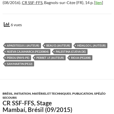
(08/2016).
CR SSF-FFS
, Bagnols-sur-Cèze (FR), 14 p. [
lien
]
6 vues
APAESTEGUI J. (AUTEUR)
BEAU D. (AUTEUR)
HIDALGO L. (AUTEUR)
NUEVA CAJAMARCA (PE220804)
PALESTINA (CUEVA DE)
PEROU (PAYS-PE)
PERRET J.F. (AUTEUR)
RIOJA (PE2208)
SAN MARTIN (PE22)
BRÉSIL
,
INITIATION
,
MATÉRIEL ET TECHNIQUES
,
PUBLICATION
,
SPÉLÉO
SECOURS
CR SSF-FFS, Stage
Mambaí, Brésil (09/2015)