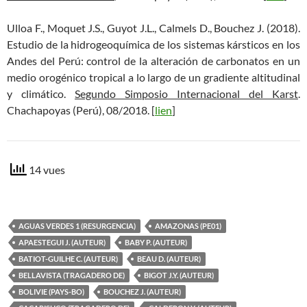
Ulloa F., Moquet J.S., Guyot J.L., Calmels D., Bouchez J. (2018).
Estudio de la hidrogeoquímica de los sistemas kársticos en los
Andes del Perú: control de la alteración de carbonatos en un
medio orogénico tropical a lo largo de un gradiente altitudinal
y climático.
Segundo Simposio Internacional del Karst
.
Chachapoyas (Perú), 08/2018. [
lien
]
14 vues
AGUAS VERDES 1 (RESURGENCIA)
AMAZONAS (PE01)
APAESTEGUI J. (AUTEUR)
BABY P. (AUTEUR)
BATIOT-GUILHE C. (AUTEUR)
BEAU D. (AUTEUR)
BELLAVISTA (TRAGADERO DE)
BIGOT J.Y. (AUTEUR)
BOLIVIE (PAYS-BO)
BOUCHEZ J. (AUTEUR)