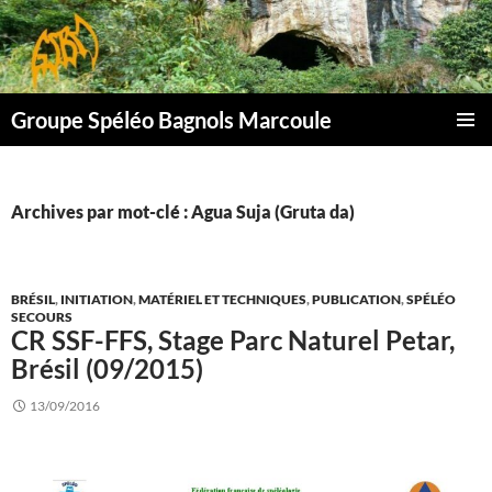
Aller
au
contenu
Groupe Spéléo Bagnols Marcoule
MENU
PRINCI
Archives par mot-clé : Agua Suja (Gruta da)
BRÉSIL
,
INITIATION
,
MATÉRIEL ET TECHNIQUES
,
PUBLICATION
,
SPÉLÉO
SECOURS
CR SSF-FFS, Stage Parc Naturel Petar,
Brésil (09/2015)
13/09/2016