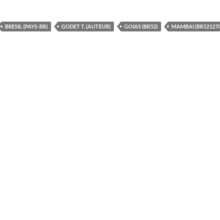
BRESIL (PAYS-BR)
GODET T. (AUTEUR)
GOIAS (BR52)
MAMBAI (BR521270