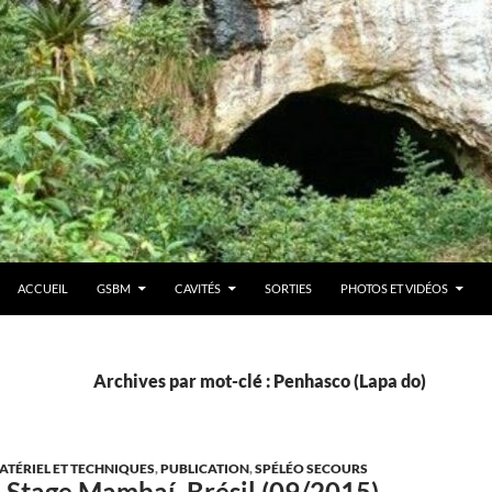
ACCUEIL
GSBM
CAVITÉS
SORTIES
PHOTOS ET VIDÉOS
Archives par mot-clé : Penhasco (Lapa do)
ATÉRIEL ET TECHNIQUES
,
PUBLICATION
,
SPÉLÉO SECOURS
 Stage Mambaí, Brésil (09/2015)