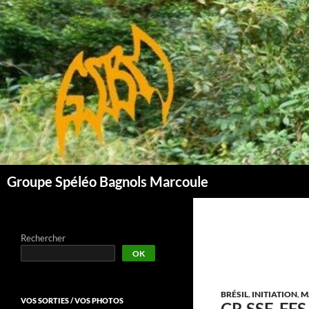
Aller
au
contenu
Groupe Spéléo Bagnols Marcoule
Rechercher
OK
BRÉSIL
,
INITIATION
,
M
VOS SORTIES / VOS PHOTOS
CR SSF-FFS,