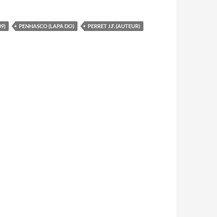
9)
PENHASCO (LAPA DO)
PERRET J.F. (AUTEUR)