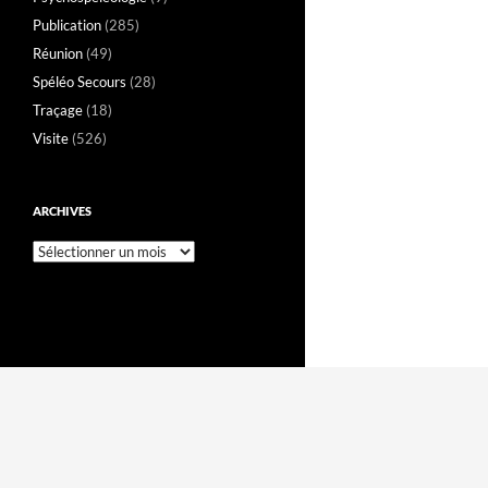
Publication
(285)
Réunion
(49)
Spéléo Secours
(28)
Traçage
(18)
Visite
(526)
ARCHIVES
Archives