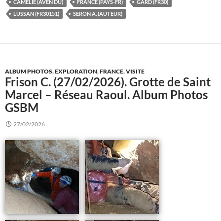
CAMELIE (AVEN DU)
FRANCE (PAYS-FR)
GARD (FR30)
LUSSAN (FR30151)
SERON A. (AUTEUR)
ALBUM PHOTOS
,
EXPLORATION
,
FRANCE
,
VISITE
Frison C. (27/02/2026). Grotte de Saint
Marcel – Réseau Raoul. Album Photos
GSBM
27/02/2026