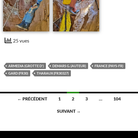
25 vues
ARMEDIA (GROTTE D')
DEMARS G. (AUTEUR)
FRANCE (PAYS-FR)
GARD (FR30)
THARAUX (FR30327)
Navigation
← PRÉCÉDENT
1
2
3
…
104
des
SUIVANT →
articles