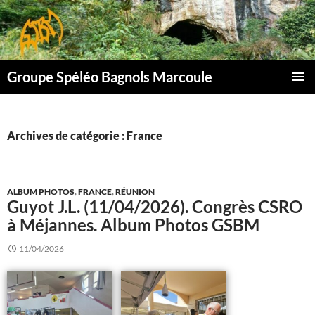
Aller
au
contenu
Groupe Spéléo Bagnols Marcoule
MENU
PRINCI
Archives de catégorie : France
ALBUM PHOTOS
,
FRANCE
,
RÉUNION
Guyot J.L. (11/04/2026). Congrès CSRO
à Méjannes. Album Photos GSBM
11/04/2026