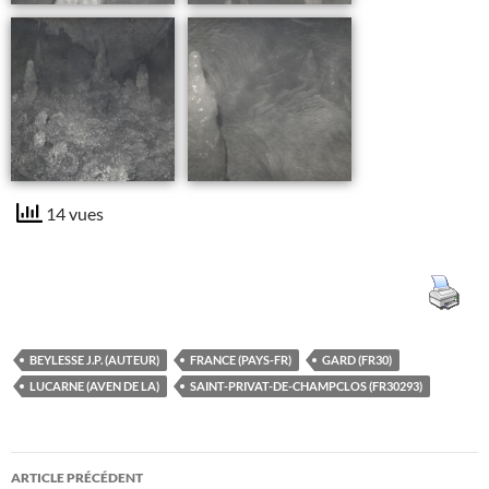
14 vues
BEYLESSE J.P. (AUTEUR)
FRANCE (PAYS-FR)
GARD (FR30)
LUCARNE (AVEN DE LA)
SAINT-PRIVAT-DE-CHAMPCLOS (FR30293)
Navigation
ARTICLE PRÉCÉDENT