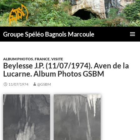
Aller
au
contenu
Groupe Spéléo Bagnols Marcoule
MENU
PRINCI
ALBUM PHOTOS
,
FRANCE
,
VISITE
Beylesse J.P. (11/07/1974). Aven de la
Lucarne. Album Photos GSBM
11/07/1974
@GSBM