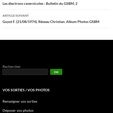
des
Les électrons cavernicoles : Bulletin du GSBM, 2
articles
ARTICLE SUIVANT
Guyot F. (21/08/1974). Réseau Christian. Album Photos GSBM
Rechercher
OK
VOS SORTIES / VOS PHOTOS
Renseigner vos sorties
Déposer vos photos