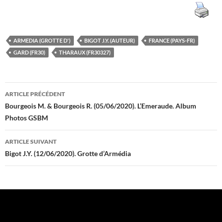
ARMEDIA (GROTTE D')
BIGOT J.Y. (AUTEUR)
FRANCE (PAYS-FR)
GARD (FR30)
THARAUX (FR30327)
Navigation
ARTICLE PRÉCÉDENT
des
Bourgeois M. & Bourgeois R. (05/06/2020). L’Emeraude. Album
Photos GSBM
articles
ARTICLE SUIVANT
Bigot J.Y. (12/06/2020). Grotte d’Armédia