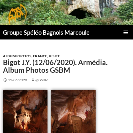
Aller
au
contenu
Groupe Spéléo Bagnols Marcoule
MENU
PRINCI
ALBUM PHOTOS
,
FRANCE
,
VISITE
Bigot J.Y. (12/06/2020). Armédia.
Album Photos GSBM
12/06/2020
@GSBM