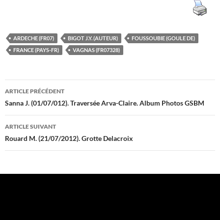
ARDECHE (FR07)
BIGOT J.Y. (AUTEUR)
FOUSSOUBIE (GOULE DE)
FRANCE (PAYS-FR)
VAGNAS (FR07328)
Navigation
ARTICLE PRÉCÉDENT
des
Sanna J. (01/07/012). Traversée Arva-Claire. Album Photos GSBM
articles
ARTICLE SUIVANT
Rouard M. (21/07/2012). Grotte Delacroix