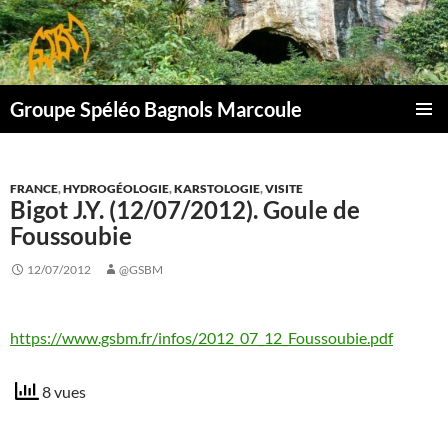
Aller
au
contenu
Groupe Spéléo Bagnols Marcoule
MENU
PRINCI
FRANCE
,
HYDROGÉOLOGIE
,
KARSTOLOGIE
,
VISITE
Bigot J.Y. (12/07/2012). Goule de
Foussoubie
12/07/2012
@GSBM
https://www.gsbm.fr/infos/2012_07_12_Foussoubie.pdf
8 vues