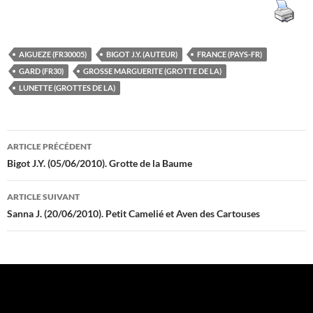
AIGUEZE (FR30005)
BIGOT J.Y. (AUTEUR)
FRANCE (PAYS-FR)
GARD (FR30)
GROSSE MARGUERITE (GROTTE DE LA)
LUNETTE (GROTTES DE LA)
Navigation
ARTICLE PRÉCÉDENT
des
Bigot J.Y. (05/06/2010). Grotte de la Baume
articles
ARTICLE SUIVANT
Sanna J. (20/06/2010). Petit Camelié et Aven des Cartouses