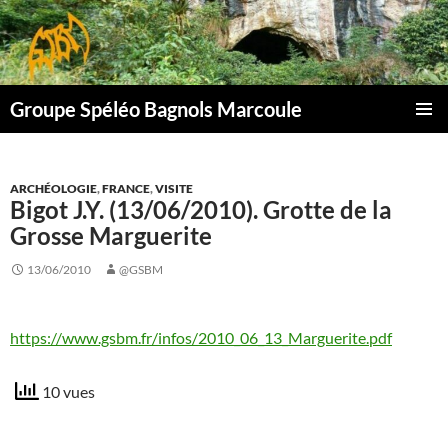
Aller
au
contenu
Groupe Spéléo Bagnols Marcoule
MENU
PRINCI
ARCHÉOLOGIE
,
FRANCE
,
VISITE
Bigot J.Y. (13/06/2010). Grotte de la
Grosse Marguerite
13/06/2010
@GSBM
https://www.gsbm.fr/infos/2010_06_13_Marguerite.pdf
10 vues