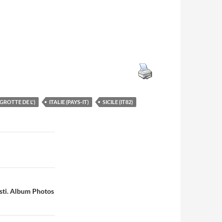
GROTTE DE L')
ITALIE (PAYS-IT)
SICILE (IT82)
sti. Album Photos