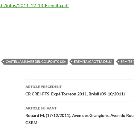
fr/infos/2011_12_13_Eremita.pdf
CASTELLAMMARE DEL GOLFO (ITC130)
EREMITA (GROTTA DELL')
ERMITE (
Navigation
ARTICLE PRÉCÉDENT
des
CR CREI-FFS, Expé Torreón 2011, Brésil (09-10/2011)
articles
ARTICLE SUIVANT
Rouard M. (17/12/2011). Aven des Grangions, Aven du Rou
GSBM