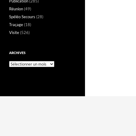
Publication
(285)
Réunion
(49)
Spéléo Secours
(28)
Traçage
(18)
Visite
(526)
ARCHIVES
Archives