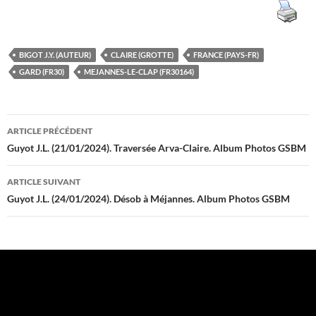
BIGOT J.Y. (AUTEUR)
CLAIRE (GROTTE)
FRANCE (PAYS-FR)
GARD (FR30)
MEJANNES-LE-CLAP (FR30164)
Navigation
ARTICLE PRÉCÉDENT
des
Guyot J.L. (21/01/2024). Traversée Arva-Claire. Album Photos GSBM
articles
ARTICLE SUIVANT
Guyot J.L. (24/01/2024). Désob à Méjannes. Album Photos GSBM