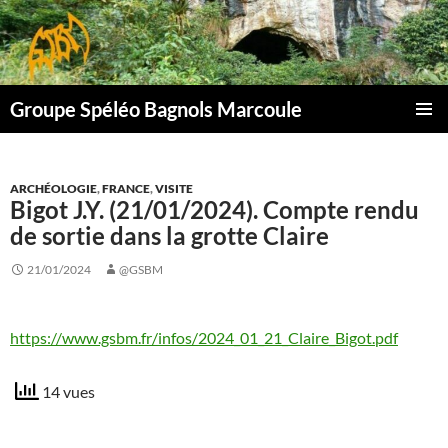
Aller
au
contenu
Groupe Spéléo Bagnols Marcoule
MENU
PRINCI
ARCHÉOLOGIE
,
FRANCE
,
VISITE
Bigot J.Y. (21/01/2024). Compte rendu
de sortie dans la grotte Claire
21/01/2024
@GSBM
https://www.gsbm.fr/infos/2024_01_21_Claire_Bigot.pdf
14 vues