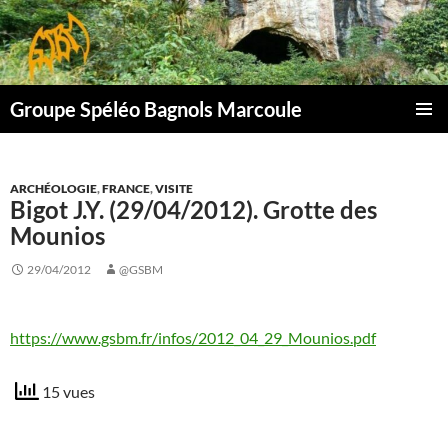
Aller
au
contenu
Groupe Spéléo Bagnols Marcoule
MENU
PRINCI
ARCHÉOLOGIE
,
FRANCE
,
VISITE
Bigot J.Y. (29/04/2012). Grotte des
Mounios
29/04/2012
@GSBM
https://www.gsbm.fr/infos/2012_04_29_Mounios.pdf
15 vues