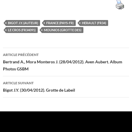
BIGOT J.Y. (AUTEUR)
FRANCE (PAYS-FR)
HERAULT (FR34)
LE CROS (FR34091)
MOUNIOS (GROTTE DES)
Navigation
ARTICLE PRÉCÉDENT
des
Bertrand A., Mora Monteros J. (28/04/2012). Aven Aubert. Album
Photos GSBM
articles
ARTICLE SUIVANT
Bigot J.Y. (30/04/2012). Grotte de Labeil