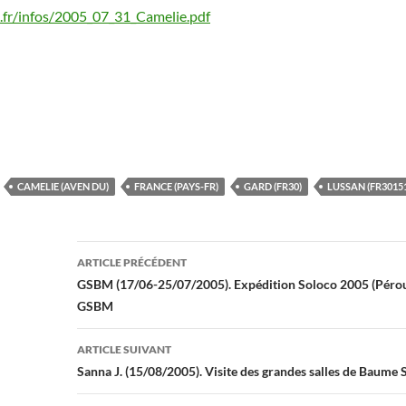
fr/infos/2005_07_31_Camelie.pdf
CAMELIE (AVEN DU)
FRANCE (PAYS-FR)
GARD (FR30)
LUSSAN (FR3015
Navigation
ARTICLE PRÉCÉDENT
des
GSBM (17/06-25/07/2005). Expédition Soloco 2005 (Péro
GSBM
articles
ARTICLE SUIVANT
Sanna J. (15/08/2005). Visite des grandes salles de Baume S