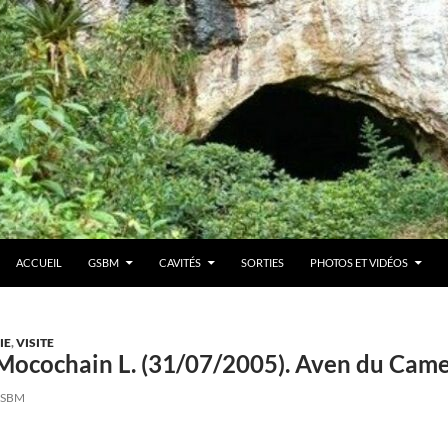
ACCUEIL
GSBM
CAVITÉS
SORTIES
PHOTOS ET VIDÉOS
IE
,
VISITE
& Mocochain L. (31/07/2005). Aven du Came
SBM