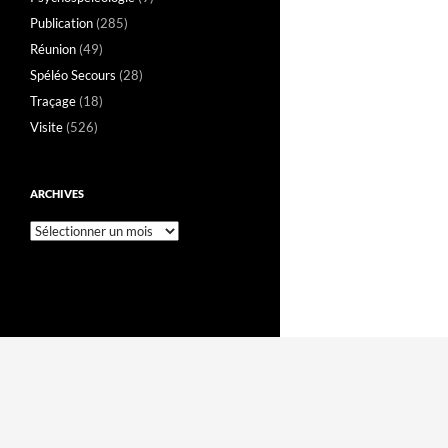
Publication
(285)
Réunion
(49)
Spéléo Secours
(28)
Traçage
(18)
Visite
(526)
ARCHIVES
Archives