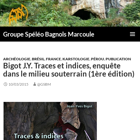
Aller
au
contenu
Groupe Spéléo Bagnols Marcoule
MENU
PRINCI
ARCHÉOLOGIE
,
BRÉSIL
,
FRANCE
,
KARSTOLOGIE
,
PÉROU
,
PUBLICATION
Bigot J.Y. Traces et indices, enquête
dans le milieu souterrain (1ère édition)
10/03/2015
@GSBM