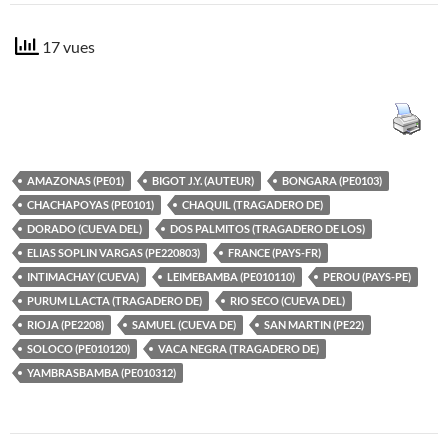
17 vues
AMAZONAS (PE01)
BIGOT J.Y. (AUTEUR)
BONGARA (PE0103)
CHACHAPOYAS (PE0101)
CHAQUIL (TRAGADERO DE)
DORADO (CUEVA DEL)
DOS PALMITOS (TRAGADERO DE LOS)
ELIAS SOPLIN VARGAS (PE220803)
FRANCE (PAYS-FR)
INTIMACHAY (CUEVA)
LEIMEBAMBA (PE010110)
PEROU (PAYS-PE)
PURUM LLACTA (TRAGADERO DE)
RIO SECO (CUEVA DEL)
RIOJA (PE2208)
SAMUEL (CUEVA DE)
SAN MARTIN (PE22)
SOLOCO (PE010120)
VACA NEGRA (TRAGADERO DE)
YAMBRASBAMBA (PE010312)