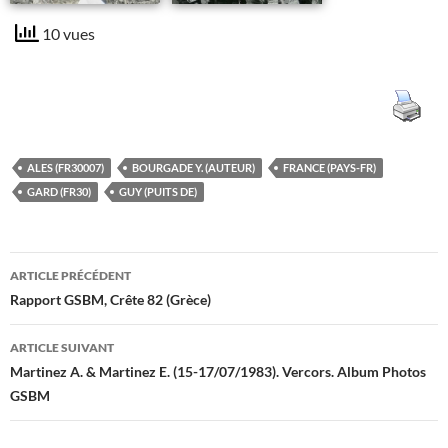
10 vues
ALES (FR30007)
BOURGADE Y. (AUTEUR)
FRANCE (PAYS-FR)
GARD (FR30)
GUY (PUITS DE)
Navigation
ARTICLE PRÉCÉDENT
des
Rapport GSBM, Crête 82 (Grèce)
articles
ARTICLE SUIVANT
Martinez A. & Martinez E. (15-17/07/1983). Vercors. Album Photos
GSBM