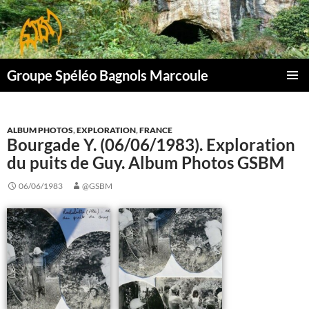
Aller
au
contenu
Groupe Spéléo Bagnols Marcoule
MENU
PRINCI
ALBUM PHOTOS
,
EXPLORATION
,
FRANCE
Bourgade Y. (06/06/1983). Exploration
du puits de Guy. Album Photos GSBM
06/06/1983
@GSBM