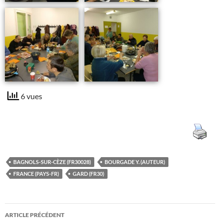
6 vues
BAGNOLS-SUR-CÈZE (FR30028)
BOURGADE Y. (AUTEUR)
FRANCE (PAYS-FR)
GARD (FR30)
Navigation
ARTICLE PRÉCÉDENT