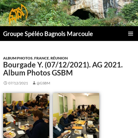
Aller
au
contenu
Groupe Spéléo Bagnols Marcoule
MENU
PRINCI
ALBUM PHOTOS
,
FRANCE
,
RÉUNION
Bourgade Y. (07/12/2021). AG 2021.
Album Photos GSBM
07/12/2021
@GSBM