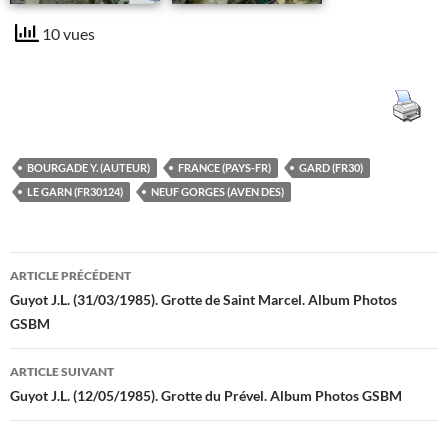
10 vues
BOURGADE Y. (AUTEUR)
FRANCE (PAYS-FR)
GARD (FR30)
LE GARN (FR30124)
NEUF GORGES (AVEN DES)
Navigation
ARTICLE PRÉCÉDENT
des
Guyot J.L. (31/03/1985). Grotte de Saint Marcel. Album Photos
GSBM
articles
ARTICLE SUIVANT
Guyot J.L. (12/05/1985). Grotte du Prével. Album Photos GSBM