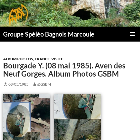
Aller
au
contenu
Groupe Spéléo Bagnols Marcoule
MENU
PRINCI
ALBUM PHOTOS
,
FRANCE
,
VISITE
Bourgade Y. (08 mai 1985). Aven des
Neuf Gorges. Album Photos GSBM
08/05/1985
@GSBM