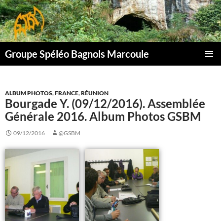
Aller
au
contenu
Groupe Spéléo Bagnols Marcoule
MENU
PRINCI
ALBUM PHOTOS
,
FRANCE
,
RÉUNION
Bourgade Y. (09/12/2016). Assemblée
Générale 2016. Album Photos GSBM
09/12/2016
@GSBM