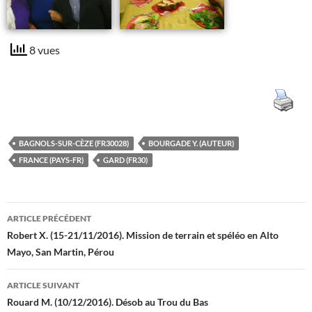
8 vues
BAGNOLS-SUR-CÈZE (FR30028)
BOURGADE Y. (AUTEUR)
FRANCE (PAYS-FR)
GARD (FR30)
Navigation
ARTICLE PRÉCÉDENT
des
Robert X. (15-21/11/2016). Mission de terrain et spéléo en Alto
Mayo, San Martin, Pérou
articles
ARTICLE SUIVANT
Rouard M. (10/12/2016). Désob au Trou du Bas