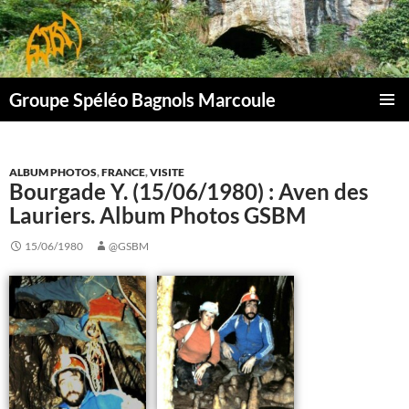
Aller
au
contenu
Groupe Spéléo Bagnols Marcoule
MENU
PRINCI
ALBUM PHOTOS
,
FRANCE
,
VISITE
Bourgade Y. (15/06/1980) : Aven des
Lauriers. Album Photos GSBM
15/06/1980
@GSBM