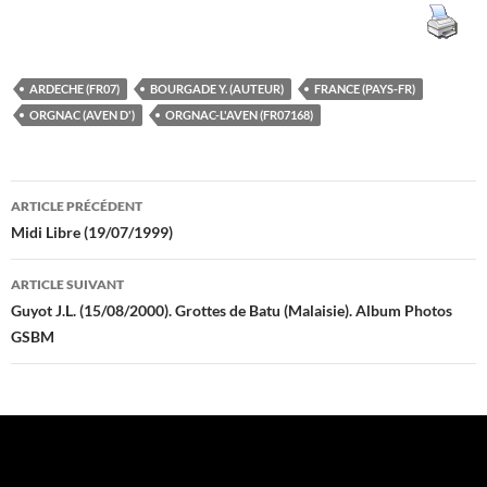
ARDECHE (FR07)
BOURGADE Y. (AUTEUR)
FRANCE (PAYS-FR)
ORGNAC (AVEN D')
ORGNAC-L'AVEN (FR07168)
Navigation
ARTICLE PRÉCÉDENT
des
Midi Libre (19/07/1999)
articles
ARTICLE SUIVANT
Guyot J.L. (15/08/2000). Grottes de Batu (Malaisie). Album Photos
GSBM