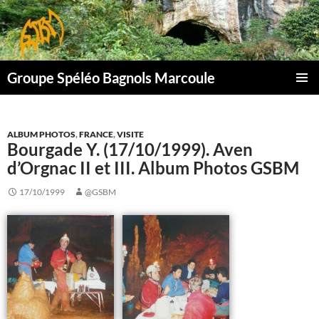
Aller
au
contenu
Groupe Spéléo Bagnols Marcoule
MENU
PRINCI
ALBUM PHOTOS
,
FRANCE
,
VISITE
Bourgade Y. (17/10/1999). Aven
d’Orgnac II et III. Album Photos GSBM
17/10/1999
@GSBM