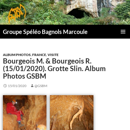
Aller
au
contenu
Groupe Spéléo Bagnols Marcoule
MENU
PRINCI
ALBUM PHOTOS
,
FRANCE
,
VISITE
Bourgeois M. & Bourgeois R.
(15/01/2020). Grotte Slin. Album
Photos GSBM
15/01/2020
@GSBM