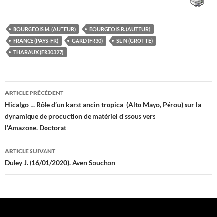
BOURGEOIS M. (AUTEUR)
BOURGEOIS R. (AUTEUR)
FRANCE (PAYS-FR)
GARD (FR30)
SLIN (GROTTE)
THARAUX (FR30327)
Navigation
ARTICLE PRÉCÉDENT
des
Hidalgo L. Rôle d’un karst andin tropical (Alto Mayo, Pérou) sur la
dynamique de production de matériel dissous vers
articles
l’Amazone. Doctorat
ARTICLE SUIVANT
Duley J. (16/01/2020). Aven Souchon