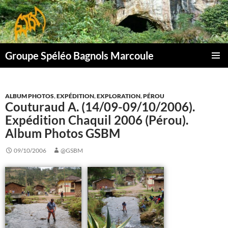
Aller
au
contenu
Groupe Spéléo Bagnols Marcoule
MENU
PRINCI
ALBUM PHOTOS
,
EXPÉDITION
,
EXPLORATION
,
PÉROU
Couturaud A. (14/09-09/10/2006).
Expédition Chaquil 2006 (Pérou).
Album Photos GSBM
09/10/2006
@GSBM