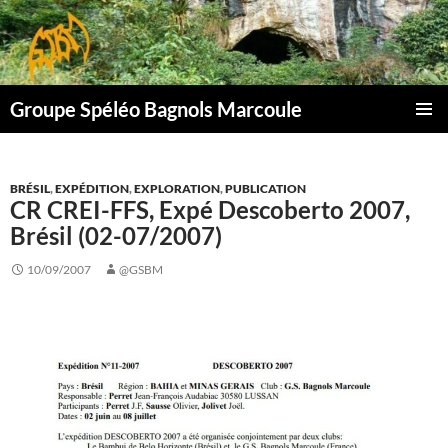
Aller
au
contenu
Groupe Spéléo Bagnols Marcoule
MENU
PRINCI
BRÉSIL
,
EXPÉDITION
,
EXPLORATION
,
PUBLICATION
CR CREI-FFS, Expé Descoberto 2007,
Brésil (02-07/2007)
10/09/2007
@GSBM