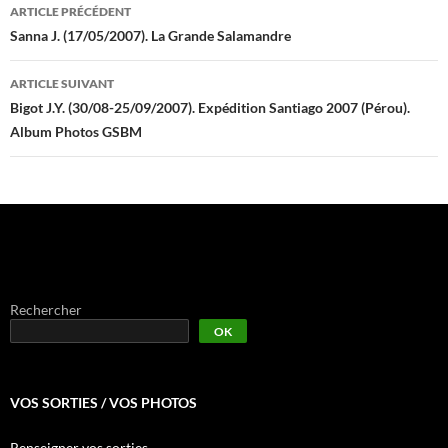
Navigation
ARTICLE PRÉCÉDENT
des
Sanna J. (17/05/2007). La Grande Salamandre
articles
ARTICLE SUIVANT
Bigot J.Y. (30/08-25/09/2007). Expédition Santiago 2007 (Pérou).
Album Photos GSBM
Rechercher
OK
VOS SORTIES / VOS PHOTOS
Renseigner vos sorties