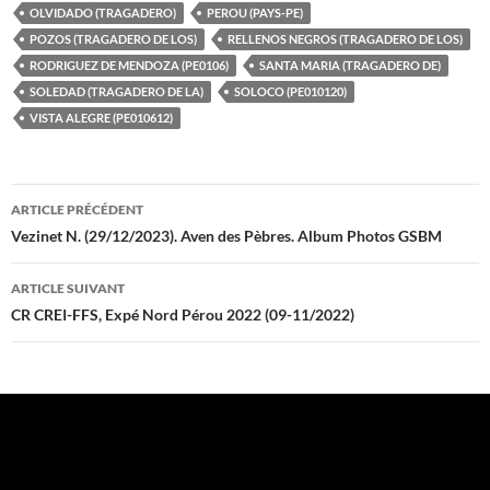
OLVIDADO (TRAGADERO)
PEROU (PAYS-PE)
POZOS (TRAGADERO DE LOS)
RELLENOS NEGROS (TRAGADERO DE LOS)
RODRIGUEZ DE MENDOZA (PE0106)
SANTA MARIA (TRAGADERO DE)
SOLEDAD (TRAGADERO DE LA)
SOLOCO (PE010120)
VISTA ALEGRE (PE010612)
Navigation
ARTICLE PRÉCÉDENT
des
Vezinet N. (29/12/2023). Aven des Pèbres. Album Photos GSBM
articles
ARTICLE SUIVANT
CR CREI-FFS, Expé Nord Pérou 2022 (09-11/2022)