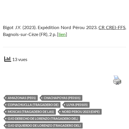
Bigot J.Y. (2023). Expédition Nord Pérou 2023.
CR CREI-FFS
,
Bagnols-sur-Cèze (FR), 2 p. [
lien
]
13 vues
AMAZONAS (PE01)
CHACHAPOYAS (PE0101)
COPIACHUCLLA (TRAGADERO DE)
LUYA (PE0105)
MOSCAS (TRAGADERO DE LAS)
NORD PEROU 2023 (EXPE)
OJO DERECHO DE LORENZO (TRAGADERO DEL)
OJO IZQUIERDO DE LORENZO (TRAGADERO DEL)