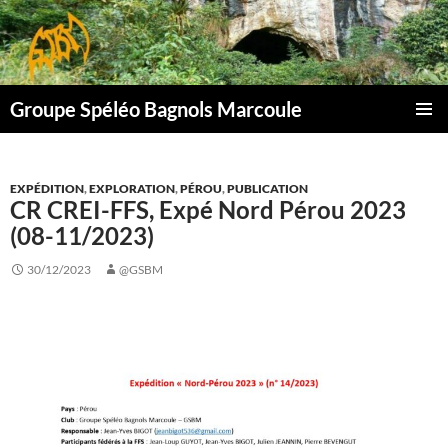
Aller
au
contenu
Groupe Spéléo Bagnols Marcoule
MENU
PRINCI
EXPÉDITION
,
EXPLORATION
,
PÉROU
,
PUBLICATION
CR CREI-FFS, Expé Nord Pérou 2023
(08-11/2023)
30/12/2023
@GSBM