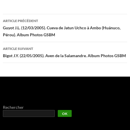
Navigation
ARTICLE PRÉCÉDENT
des
Guyot J.L. (12/03/2005). Cueva de Jatun Uchco à Ambo (Huánuco,
Pérou). Album Photos GSBM
articles
ARTICLE SUIVANT
Bigot J.Y. (22/05/2005). Aven de la Salamandre. Album Photos GSBM
Rechercher
OK