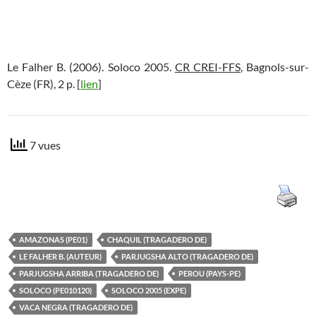
Le Falher B. (2006). Soloco 2005.
CR CREI-FFS
, Bagnols-sur-
Cèze (FR), 2 p. [
lien
]
7 vues
AMAZONAS (PE01)
CHAQUIL (TRAGADERO DE)
LE FALHER B. (AUTEUR)
PARJUGSHA ALTO (TRAGADERO DE)
PARJUGSHA ARRIBA (TRAGADERO DE)
PEROU (PAYS-PE)
SOLOCO (PE010120)
SOLOCO 2005 (EXPE)
VACA NEGRA (TRAGADERO DE)