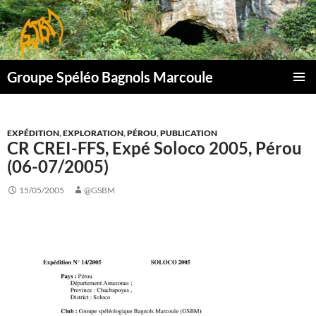
Aller
au
contenu
Groupe Spéléo Bagnols Marcoule
MENU
PRINCI
EXPÉDITION
,
EXPLORATION
,
PÉROU
,
PUBLICATION
CR CREI-FFS, Expé Soloco 2005, Pérou
(06-07/2005)
15/05/2005
@GSBM