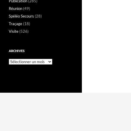
Publication
(285)
Réunion
(49)
Spéléo Secours
(28)
Traçage
(18)
Visite
(526)
ARCHIVES
Archives