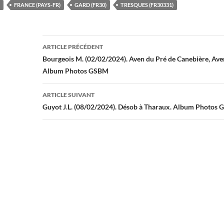
FRANCE (PAYS-FR)
GARD (FR30)
TRESQUES (FR30331)
Navigation
ARTICLE PRÉCÉDENT
des
Bourgeois M. (02/02/2024). Aven du Pré de Canebière, Aven 
Album Photos GSBM
articles
ARTICLE SUIVANT
Guyot J.L. (08/02/2024). Désob à Tharaux. Album Photos