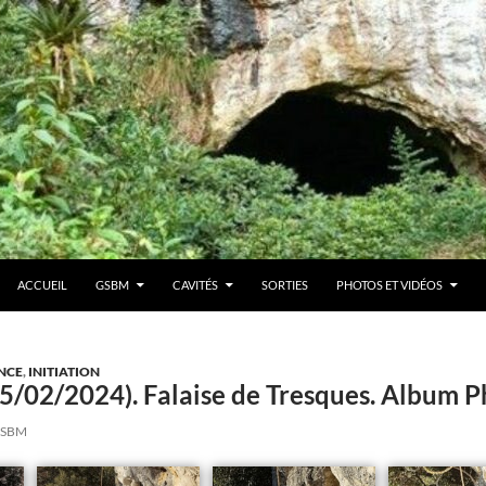
ACCUEIL
GSBM
CAVITÉS
SORTIES
PHOTOS ET VIDÉOS
NCE
,
INITIATION
(05/02/2024). Falaise de Tresques. Album
SBM