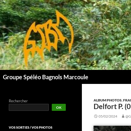
Aller
au
contenu
Groupe Spéléo Bagnols Marcoule
ALBUM PHOTOS
,
FRA
Rechercher
Delfort P. 
OK
05/02/2024
@G
VOS SORTIES / VOS PHOTOS