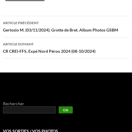
Navigation
ARTICLE PRÉCÉDENT
des
Gertosio M. (03/11/2024). Grotte de Bret. Album Photos GSBM
articles
ARTICLE SUIVANT
CR CREI-FFS, Expé Nord Pérou 2024 (08-10/2024)
Rechercher
OK
VOS SORTIES / VOS PHOTOS