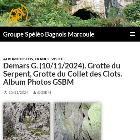
Aller
au
contenu
Groupe Spéléo Bagnols Marcoule
MENU
PRINCI
ALBUM PHOTOS
,
FRANCE
,
VISITE
Demars G. (10/11/2024). Grotte du
Serpent, Grotte du Collet des Clots.
Album Photos GSBM
10/11/2024
@GSBM