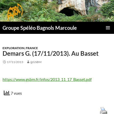
Aller
au
contenu
Groupe Spéléo Bagnols Marcoule
MENU
PRINCI
EXPLORATION
,
FRANCE
Demars G. (17/11/2013). Au Basset
17/11/2013
@GSBM
https://www.gsbm.fr/infos/2013_11_17_Basset.pdf
7 vues