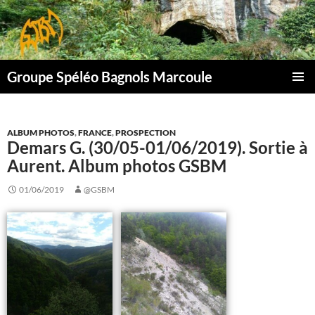
Aller
au
contenu
Groupe Spéléo Bagnols Marcoule
MENU
PRINCI
ALBUM PHOTOS
,
FRANCE
,
PROSPECTION
Demars G. (30/05-01/06/2019). Sortie à
Aurent. Album photos GSBM
01/06/2019
@GSBM