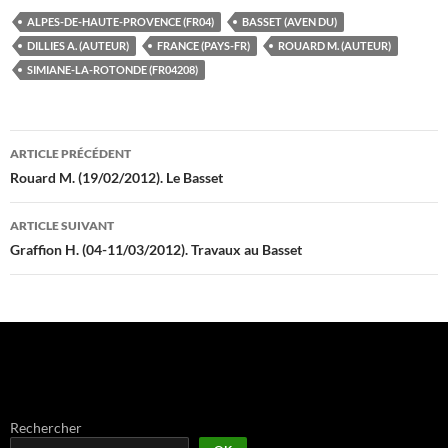
ALPES-DE-HAUTE-PROVENCE (FR04)
BASSET (AVEN DU)
DILLIES A. (AUTEUR)
FRANCE (PAYS-FR)
ROUARD M. (AUTEUR)
SIMIANE-LA-ROTONDE (FR04208)
Navigation
ARTICLE PRÉCÉDENT
des
Rouard M. (19/02/2012). Le Basset
articles
ARTICLE SUIVANT
Graffion H. (04-11/03/2012). Travaux au Basset
Rechercher