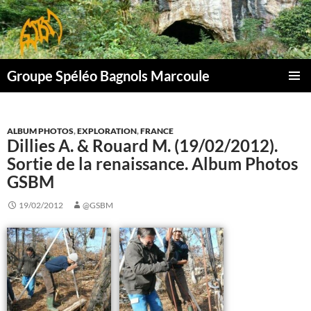
Aller
au
contenu
Groupe Spéléo Bagnols Marcoule
MENU
PRINCI
ALBUM PHOTOS
,
EXPLORATION
,
FRANCE
Dillies A. & Rouard M. (19/02/2012).
Sortie de la renaissance. Album Photos
GSBM
19/02/2012
@GSBM