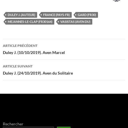
DULEY J. (AUTEUR)
FRANCE (PAYS-FR)
GARD (FR30)
MEJANNES-LE-CLAP (FR30164)
VASISTAS (AVEN DU)
Navigation
ARTICLE PRÉCÉDENT
des
Duley J. (10/10/2019). Aven Marcel
articles
ARTICLE SUIVANT
Duley J. (24/10/2019). Aven du Solitaire
Rechercher