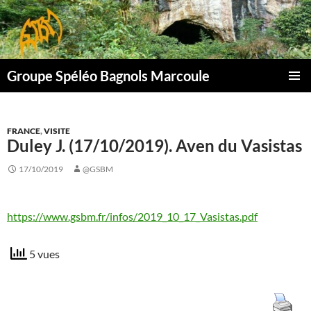
Aller
au
contenu
Groupe Spéléo Bagnols Marcoule
MENU
PRINCI
FRANCE
,
VISITE
Duley J. (17/10/2019). Aven du Vasistas
17/10/2019
@GSBM
https://www.gsbm.fr/infos/2019_10_17_Vasistas.pdf
5 vues