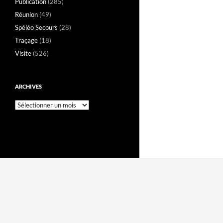
Publication
(285)
Réunion
(49)
Spéléo Secours
(28)
Traçage
(18)
Visite
(526)
ARCHIVES
Archives