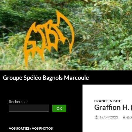
Aller
au
contenu
Groupe Spéléo Bagnols Marcoule
FRANCE
,
VISITE
Rechercher
Graffion H.
OK
12/04/2022
@G
VOS SORTIES / VOS PHOTOS