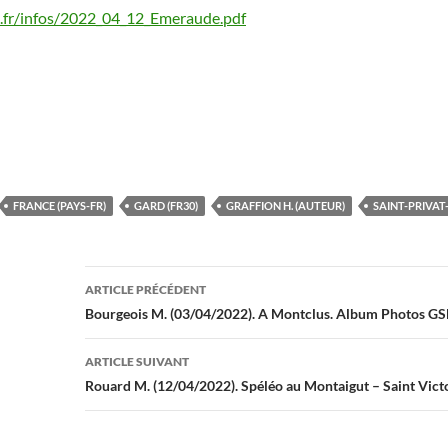
.fr/infos/2022_04_12_Emeraude.pdf
FRANCE (PAYS-FR)
GARD (FR30)
GRAFFION H. (AUTEUR)
SAINT-PRIVAT
Navigation
ARTICLE PRÉCÉDENT
des
Bourgeois M. (03/04/2022). A Montclus. Album Photos G
articles
ARTICLE SUIVANT
Rouard M. (12/04/2022). Spéléo au Montaigut – Saint Victo