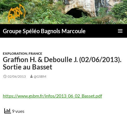
Aller
au
contenu
Groupe Spéléo Bagnols Marcoule
MENU
PRINCI
EXPLORATION
,
FRANCE
Graffion H. & Deboulle J. (02/06/2013).
Sortie au Basset
02/06/2013
@GSBM
https://www.gsbm.fr/infos/2013_06_02_Basset.pdf
9 vues