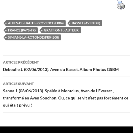
ALPES-DE-HAUTE-PROVENCE (FR04)
BASSET (AVEN DU)
FRANCE (PAYS-FR)
GRAFFION H. (AUTEUR)
SIMIANE-LA-ROTONDE (FR04208)
Navigation
ARTICLE PRÉCÉDENT
des
Deboulle J. (02/06/2013). Aven du Basset. Album Photos GSBM
articles
ARTICLE SUIVANT
Sanna J. (08/06/2013). Spéléo à Montclus, Aven de L’Everest ,
transformé en Aven Souchon. Ou, ce qui se vit n’est pas forcément ce
qui était prévu !