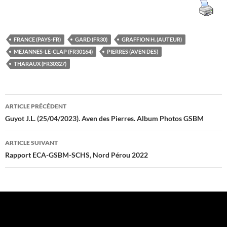
FRANCE (PAYS-FR)
GARD (FR30)
GRAFFION H. (AUTEUR)
MEJANNES-LE-CLAP (FR30164)
PIERRES (AVEN DES)
THARAUX (FR30327)
Navigation
ARTICLE PRÉCÉDENT
des
Guyot J.L. (25/04/2023). Aven des Pierres. Album Photos GSBM
articles
ARTICLE SUIVANT
Rapport ECA-GSBM-SCHS, Nord Pérou 2022