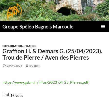
Aller
au
contenu
Groupe Spéléo Bagnols Marcoule
MENU
PRINCI
EXPLORATION
,
FRANCE
Graffion H. & Demars G. (25/04/2023).
Trou de Pierre / Aven des Pierres
25/04/2023
@GSBM
https://www.gsbm.fr/infos/2023_04_25_Pierres.pdf
13 vues