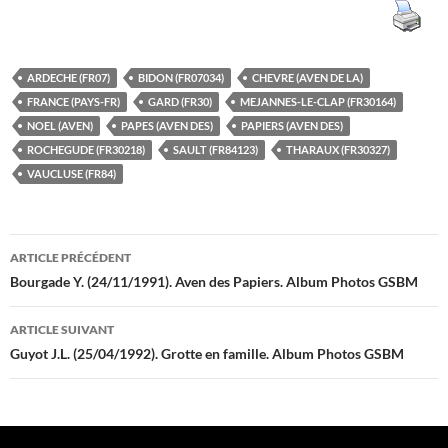
ARDECHE (FR07)
BIDON (FR07034)
CHEVRE (AVEN DE LA)
FRANCE (PAYS-FR)
GARD (FR30)
MEJANNES-LE-CLAP (FR30164)
NOEL (AVEN)
PAPES (AVEN DES)
PAPIERS (AVEN DES)
ROCHEGUDE (FR30218)
SAULT (FR84123)
THARAUX (FR30327)
VAUCLUSE (FR84)
Navigation
ARTICLE PRÉCÉDENT
des
Bourgade Y. (24/11/1991). Aven des Papiers. Album Photos GSBM
articles
ARTICLE SUIVANT
Guyot J.L. (25/04/1992). Grotte en famille. Album Photos GSBM