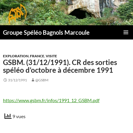
Aller
au
contenu
Groupe Spéléo Bagnols Marcoule
MENU
PRINCI
EXPLORATION
,
FRANCE
,
VISITE
GSBM. (31/12/1991). CR des sorties
spéléo d’octobre à décembre 1991
31/12/1991
@GSBM
https://www.gsbm.fr/infos/1991_12_GSBM.pdf
9 vues