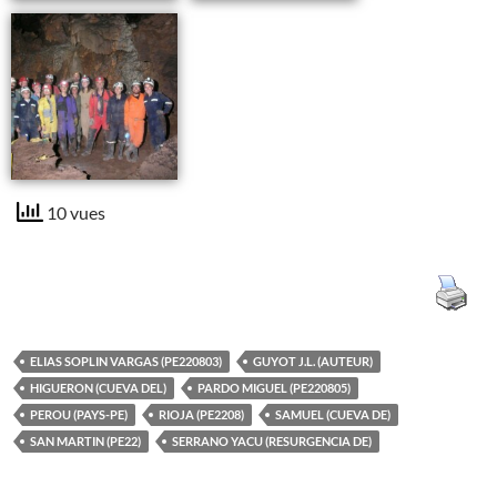
10 vues
ELIAS SOPLIN VARGAS (PE220803)
GUYOT J.L. (AUTEUR)
HIGUERON (CUEVA DEL)
PARDO MIGUEL (PE220805)
PEROU (PAYS-PE)
RIOJA (PE2208)
SAMUEL (CUEVA DE)
SAN MARTIN (PE22)
SERRANO YACU (RESURGENCIA DE)