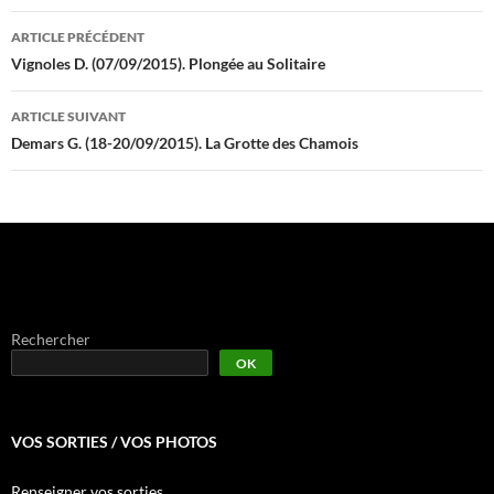
Navigation
ARTICLE PRÉCÉDENT
des
Vignoles D. (07/09/2015). Plongée au Solitaire
articles
ARTICLE SUIVANT
Demars G. (18-20/09/2015). La Grotte des Chamois
Rechercher
OK
VOS SORTIES / VOS PHOTOS
Renseigner vos sorties