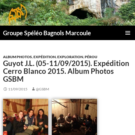
Aller
au
contenu
Groupe Spéléo Bagnols Marcoule
MENU
PRINCI
ALBUM PHOTOS
,
EXPÉDITION
,
EXPLORATION
,
PÉROU
Guyot J.L. (05-11/09/2015). Expédition
Cerro Blanco 2015. Album Photos
GSBM
11/09/2015
@GSBM